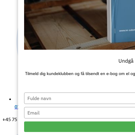
Undgå d
Tilmeld dig kundeklubben og få tilsendt en e‑bog om el og
Type
your
07:00 - 15:15
name
Type
your
+45 75 64 18 99
email