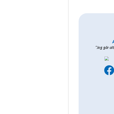
“Jeg går al
a
c