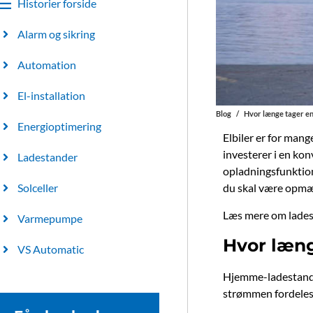
Historier forside
Alarm og sikring
Automation
El-installation
Blog
/
Hvor længe tager en
Energioptimering
Elbiler er for mang
investerer i en kon
Ladestander
opladningsfunktion,
du skal være opmæ
Solceller
Læs mere om lades
Varmepumpe
Hvor læng
VS Automatic
Hjemme-ladestander
strømmen fordeles m