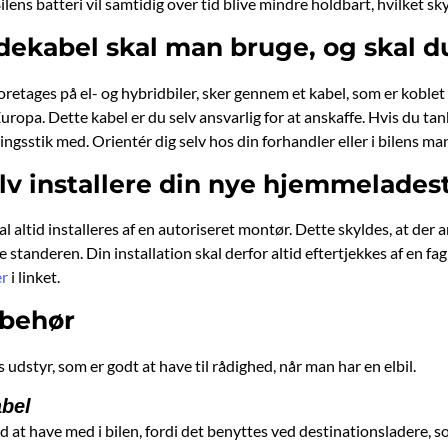
ilens batteri vil samtidig over tid blive mindre holdbart, hvilket sky
adekabel skal man bruge, og skal d
etages på el- og hybridbiler, sker gennem et kabel, som er koblet t
Europa. Dette kabel er du selv ansvarlig for at anskaffe. Hvis du tan
ngsstik med. Orientér dig selv hos din forhandler eller i bilens manu
lv installere din nye hjemmelades
l altid installeres af en autoriseret montør. Dette skyldes, at de
re standeren. Din installation skal derfor altid eftertjekkes af en
er
i linket.
lbehør
udstyr, som er godt at have til rådighed, når man har en elbil.
abel
tid at have med i bilen, fordi det benyttes ved destinationsladere, 