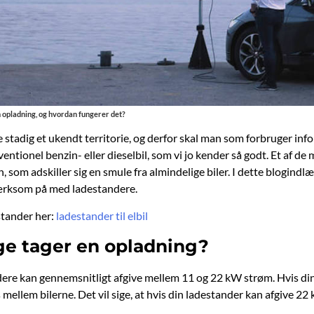
 opladning, og hvordan fungerer det?
e stadig et ukendt territorie, og derfor skal man som forbruger inf
ventionel benzin- eller dieselbil, som vi jo kender så godt. Et af d
 som adskiller sig en smule fra almindelige biler. I dette blogindlæ
rksom på med ladestandere.
tander her:
ladestander til elbil
e tager en opladning?
e kan gennemsnitligt afgive mellem 11 og 22 kW strøm. Hvis din la
ellem bilerne. Det vil sige, at hvis din ladestander kan afgive 22 kW,