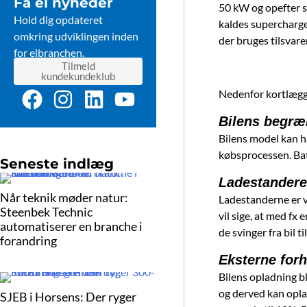
Få el nyheder
50 kW og opefter s
Hold dig opdateret
kaldes supercharger
omkring udviklingen inden
der bruges tilsvar
for elbranchen.
Tilmeld
kundekundeklub
F
I
L
Y
Nedenfor kortlægge
a
n
i
o
Bilens begræ
c
s
n
u
Bilens model kan ha
e
t
k
t
købsprocessen. Batt
Seneste indlæg
b
a
e
u
Ladestander
o
g
d
b
Når teknik møder natur:
Ladestanderne er v
Steenbek Technic
o
r
i
e
vil sige, at med f
automatiserer en branche i
de svinger fra bil til
k
a
n
forandring
m
Eksterne for
Bilens opladning bl
og derved kan opla
SJEB i Horsens: Der ryger