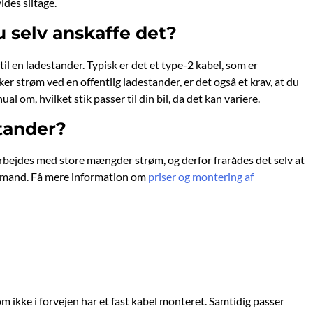
ldes slitage.
u selv anskaffe det?
il en ladestander. Typisk er det et type-2 kabel, som er
ker strøm ved en offentlig ladestander, er det også et krav, at du
al om, hvilket stik passer til din bil, da det kan variere.
tander?
r arbejdes med store mængder strøm, og derfor frarådes det selv at
 fagmand. Få mere information om
priser og montering af
som ikke i forvejen har et fast kabel monteret. Samtidig passer