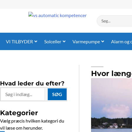
Gå
til
indholdet
Search
...
VI TILBYDER
Solceller
Varmepumpe
Alarm og 
Hvor længe
Hvad leder du efter?
Search
SØG
...
Kategorier
Vælg præcis hvilken kategori du
vil læse om herunder.