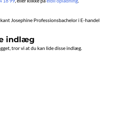
4 18 99
, eller klikke på
elbil opladning
.
ikant Josephine Professionsbachelor i E-handel
e indlæg
get, tror vi at du kan lide disse indlæg.