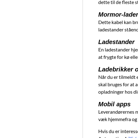
dette til de fleste
Mormor-lade
Dette kabel kan br
ladestander ståend
Ladestander
En ladestander hje
at frygte for kø el
Ladebrikker o
Når du er tilmeldt
skal bruges for at 
opladninger hos d
Mobil apps
Leverandørernes mo
væk hjemmefra og k
Hvis du er interess