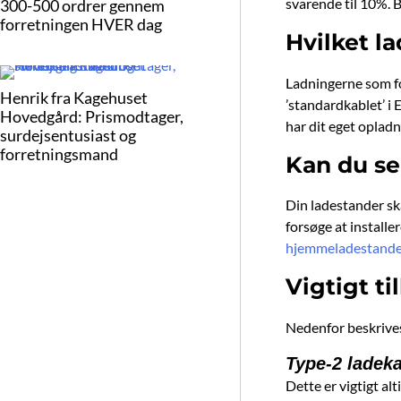
svarende til 10%. B
300-500 ordrer gennem
forretningen HVER dag
Hvilket l
Ladningerne som for
Henrik fra Kagehuset
’standardkablet’ i 
Hovedgård: Prismodtager,
har dit eget opladni
surdejsentusiast og
forretningsmand
Kan du se
Din ladestander ska
forsøge at installe
hjemmeladestand
Vigtigt ti
Nedenfor beskrives 
Type-2 ladek
Dette er vigtigt al