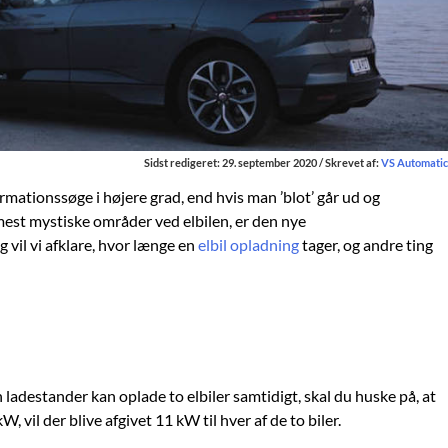
Sidst redigeret: 29. september 2020 / Skrevet af:
VS Automatic
ormationssøge i højere grad, end hvis man ’blot’ går ud og
e mest mystiske områder ved elbilen, er den nye
g vil vi afklare, hvor længe en
elbil opladning
tager, og andre ting
destander kan oplade to elbiler samtidigt, skal du huske på, at
 vil der blive afgivet 11 kW til hver af de to biler.