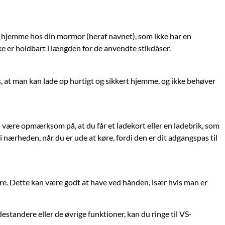
 er hjemme hos din mormor (heraf navnet), som ikke har en
e er holdbart i længden for de anvendte stikdåser.
s, at man kan lade op hurtigt og sikkert hjemme, og ikke behøver
 være opmærksom på, at du får et ladekort eller en ladebrik, som
 nærheden, når du er ude at køre, fordi den er dit adgangspas til
e. Dette kan være godt at have ved hånden, især hvis man er
standere eller de øvrige funktioner, kan du ringe til VS-