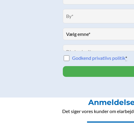
o
g
d
b
o
r
i
e
k
a
n
m
Godkend privatlivs politik
*
Anmeldelse
Det siger vores kunder om elarbejde