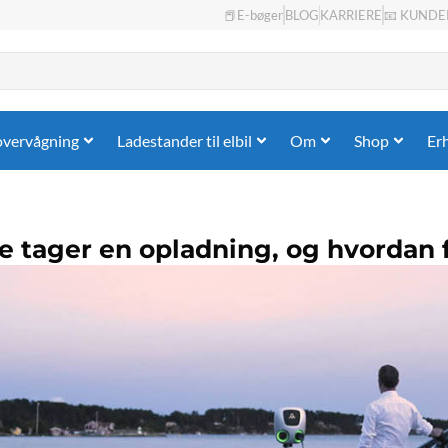
📕E-bøger
BLOG
KARRIERE
📧 KUNDE
overvågning
Ladestander til elbil
Om
Shop
Er
 tager en opladning, og hvordan 