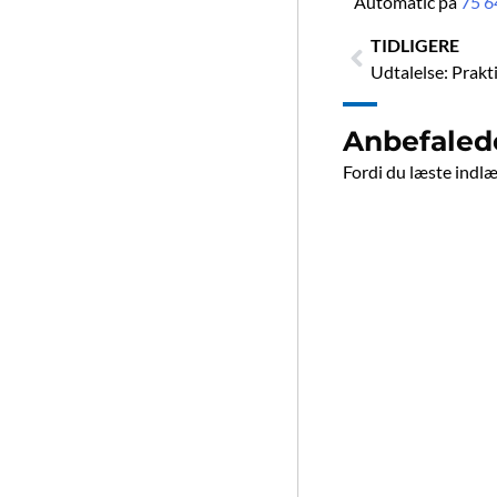
Automatic på
75 6
Tidligere
TIDLIGERE
Udtalelse: Prakt
Anbefaled
Fordi du læste indlæg