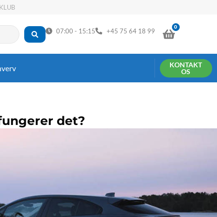
KLUB
0
KURV
07:00 - 15:15
+45 75 64 18 99
KONTAKT
hverv
OS
fungerer det?