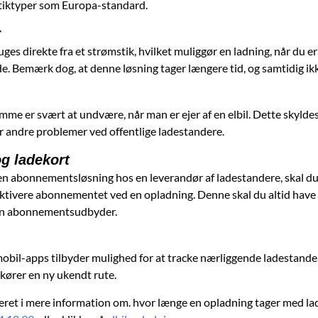
 stiktyper som Europa-standard.
r
uges direkte fra et strømstik, hvilket muliggør en ladning, når du
e. Bemærk dog, at denne løsning tager længere tid, og samtidig ikk
mme er svært at undvære, når man er ejer af en elbil. Dette skylde
ler andre problemer ved offentlige ladestandere.
g ladekort
 en abonnementsløsning hos en leverandør af ladestandere, skal du
aktivere abonnementet ved en opladning. Denne skal du altid have i
in abonnementsudbyder.
bil-apps tilbyder mulighed for at tracke nærliggende ladestander
ører en ny ukendt rute.
eret i mere information om. hvor længe en opladning tager med lade