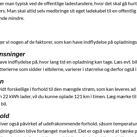
er man typisk ved de offentlige ladestandere, hvor det skal gå hur
s. Man skal altid selv medbringe sit eget ladekabel til en offentlig 
ende mindre.
r vi nogen af de faktorer, som kan have indflydelse på opladnings
nsninger
ve indflydelse på, hvor lang tid en opladning kan tage. Læs evt. bile
erierne som sidder i elbilerne, varierer i størrelse og derfor også i
en
idt forskellige i forhold til den mængde strøm, som kan leveres a
x en 22 kWh lader, vil du kunne oplade 121 km i timen. Læg mærke t
 bil.
hold
iver også påvirket af udefrakommende forhold, såsom temperaturen. 
dningstiden blive forlænget markant. Det er også værd at tænke på