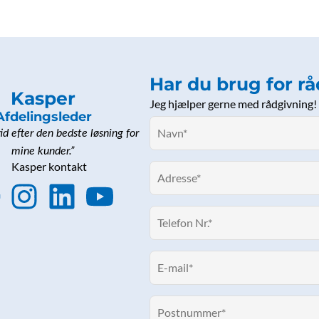
Har du brug for r
Kasper
Jeg hjælper gerne med rådgivning!
Afdelingsleder
tid efter den bedste løsning for
mine kunder.”
F
I
L
Y
n
i
o
s
n
u
e
t
k
t
b
a
e
u