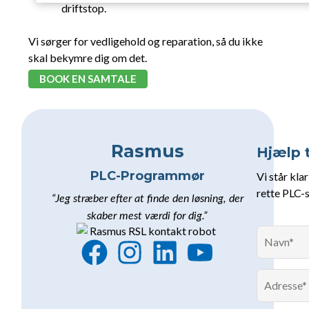
driftstop.
Vi sørger for vedligehold og reparation, så du ikke
skal bekymre dig om det.
BOOK EN SAMTALE
Rasmus
Hjælp t
PLC-Programmør
Vi står klar
rette PLC-s
“Jeg stræber efter at finde den løsning, der
skaber mest værdi for dig.”
F
I
L
Y
a
n
i
o
c
s
n
u