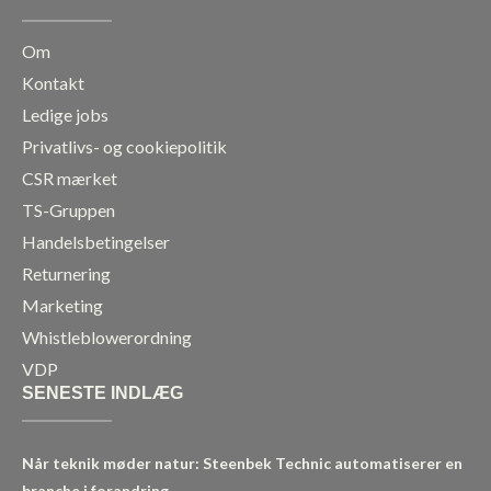
o
r
i
e
k
a
n
Om
m
Kontakt
Ledige jobs
Privatlivs- og cookiepolitik
CSR mærket
TS-Gruppen
Handelsbetingelser
Returnering
Marketing
Whistleblowerordning
VDP
SENESTE INDLÆG
Når teknik møder natur: Steenbek Technic automatiserer en
branche i forandring