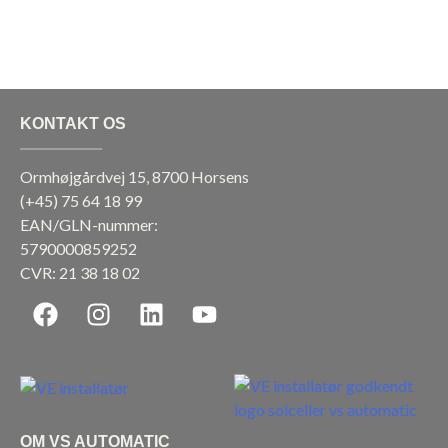
KONTAKT OS
Ormhøjgårdvej 15, 8700 Horsens
(+45)
75 64 18 99
EAN/GLN-nummer:
5790000859252
CVR: 21 38 18 02
F
I
L
Y
a
n
i
o
c
s
n
u
e
t
k
t
b
a
e
u
o
g
d
b
OM VS AUTOMATIC