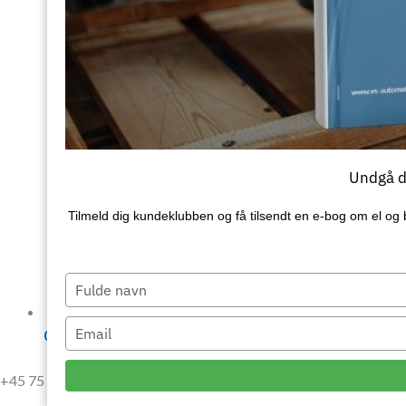
Undgå de
Tilmeld dig kundeklubben og få tilsendt en e‑bog om el og 
Type
your
name
Type
07:00 - 15:15
your
email
+45 75 64 18 99