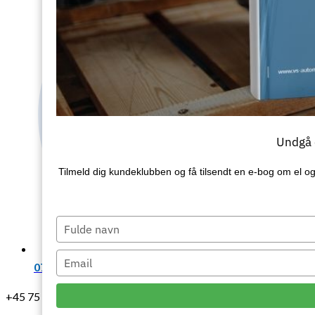
Undgå d
Tilmeld dig kundeklubben og få tilsendt en e‑bog om el og
Type
your
name
Type
07:00 - 15:15
your
email
+45 75 64 18 99