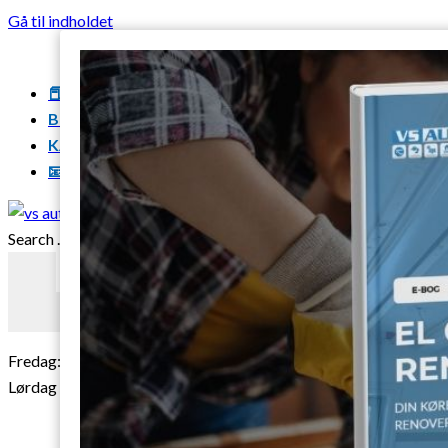
Gå til indholdet
📕E-bøger
BLOG
KARRIERE
📧 KUNDEKLUB
Search ...
Resultater
Fredag: 07.00 - 14.45.
Lørdag + Søndag: Døgnvagt (gælder alle dage)