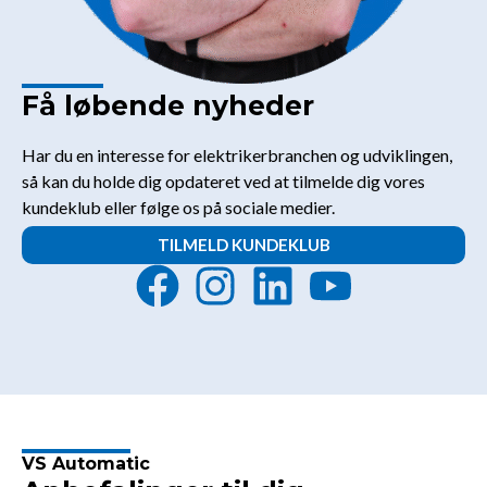
Få løbende nyheder
Har du en interesse for elektrikerbranchen og udviklingen,
så kan du holde dig opdateret ved at tilmelde dig vores
kundeklub eller følge os på sociale medier.
TILMELD KUNDEKLUB
F
I
L
Y
a
n
i
o
c
s
n
u
e
t
k
t
b
a
e
u
VS Automatic