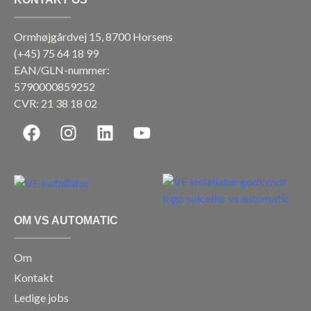
Ormhøjgårdvej 15, 8700 Horsens
(+45)
75 64 18 99
EAN/GLN-nummer:
5790000859252
CVR: 21 38 18 02
F
I
L
Y
a
n
i
o
c
s
n
u
e
t
k
t
b
a
e
u
o
g
d
b
OM VS AUTOMATIC
o
r
i
e
k
a
n
Om
m
Kontakt
Ledige jobs