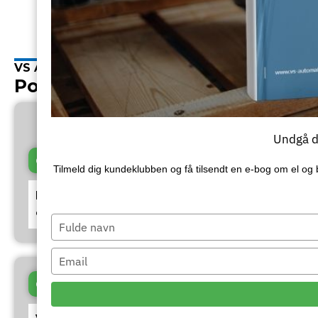
VS Automatic
Populære indlæg
Undgå de
Certificeringer
Tilmeld dig kundeklubben og få tilsendt en e‑bog om el og 
Hvorfor vælge en ve-installatør til at
opsætte din...
Type
your
name
Type
your
Certificeringer
email