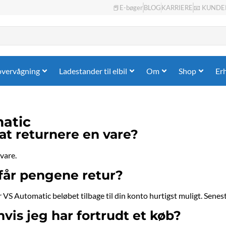
📕E-bøger
BLOG
KARRIERE
📧 KUNDE
overvågning
Ladestander til elbil
Om
Shop
Er
atic
at returnere en vare?
 vare.
 får pengene retur?
VS Automatic beløbet tilbage til din konto hurtigst muligt. Senes
vis jeg har fortrudt et køb?