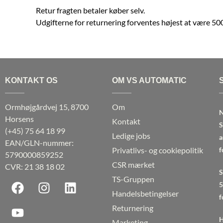
Retur fragten betaler køber selv.
Udgifterne for returnering forventes højest at være 500
KONTAKT OS
OM VS AUTOMATIC
Ormhøjgårdvej 15, 8700
Om
N
Horsens
Kontakt
S
(+45)
75 64 18 99
Ledige jobs
a
EAN/GLN-nummer:
Privatlivs- og cookiepolitik
f
5790000859252
CSR mærket
CVR: 21 38 18 02
S
F
Y
I
L
TS-Gruppen
5
a
o
n
i
Handelsbetingelser
f
c
u
s
n
Returnering
e
t
t
k
H
Marketing