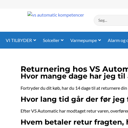
Gå
til
indholdet
Search
...
VI TILBYDER
Solceller
Varmepumpe
Alarm og 
Returnering hos VS Autom
Hvor mange dage har jeg til 
Fortryder du dit køb, har du 14 dage til at returnere din
Hvor lang tid går der før jeg
Efter VS Automatic har modtaget retur varen, overfører 
Hvem betaler retur fragten, h