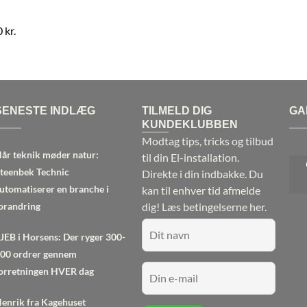
 kr.
SENESTE INDLÆG
TILMELD DIG
GA
KUNDEKLUBBEN
Modtag tips, tricks og tilbud
år teknik møder natur:
til din El-installation.
teenbek Technic
Direkte i din indbakke. Du
utomatiserer en branche i
kan til enhver tid afmelde
orandring
dig!
Læs betingelserne her.
JEB i Horsens: Der ryger 300-
00 ordrer gennem
orretningen HVER dag
enrik fra Kagehuset