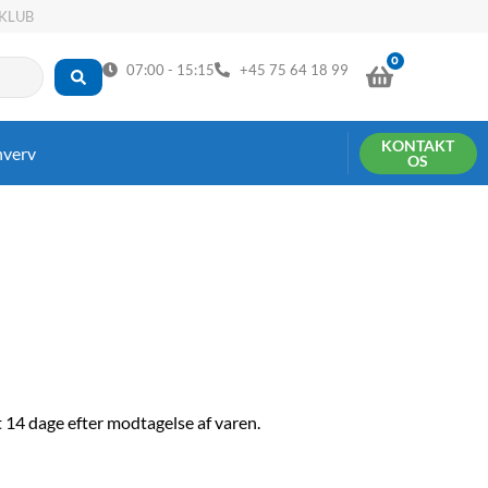
KLUB
0
KURV
07:00 - 15:15
+45 75 64 18 99
KONTAKT
hverv
OS
t 14 dage efter modtagelse af varen.