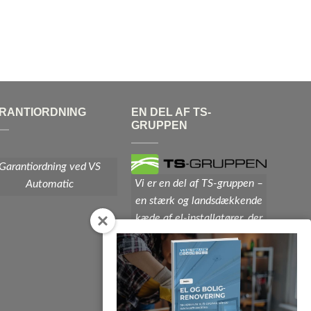
RANTIORDNING
EN DEL AF TS-
GRUPPEN
Garantiordning ved VS
Vi er en del af TS-gruppen –
Automatic
en stærk og landsdækkende
kæde af el-installatører, der
er opdaterede med den sidste
nye teknologi og det høje
vidensniveau det kræver at
være de bedste i branchen.