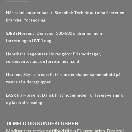
Når teknik møder natur: Steenbek Technic automatiserer en
branche i forandring
SJEB i Horsens: Der ryger 300-500 ordrer gennem
forretningen HVER dag
Henrik fra Kagehuset Hovedgård: Prismodtager,
surdejsentusiast og forretningsmand
Horsens Skyttekreds: Et frirum der skaber sammenhold på
tværs af aldersgrupper
LASR fra Horsens: Dansk firstmover inden for lasersvejsning
og laserafrensning
TILMELD DIG KUNDEKLUBBEN
Modtag tips, tricks og tilbud til din El-installation. Direkte i