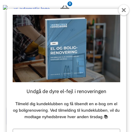
Gå
0
KURV
til
indholdet
Undgå de dyre el-fejl i renoveringen
Tilmeld dig kundeklubben og få tilsendt en e‑bog om el
og boligrenovering. Ved tilmelding til kundeklubben, vil du
Se produkt kategorier
modtage nyhedsbreve hver anden tirsdag.📚
Type