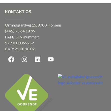
KONTAKT OS
Ormhøjgårdvej 15, 8700 Horsens
(+45)
75 64 18 99
EAN/GLN-nummer:
5790000859252
CVR: 21 38 18 02
F
I
L
Y
a
n
i
o
c
s
n
u
e
t
k
t
b
a
e
u
o
g
d
b
o
r
i
e
k
a
n
m