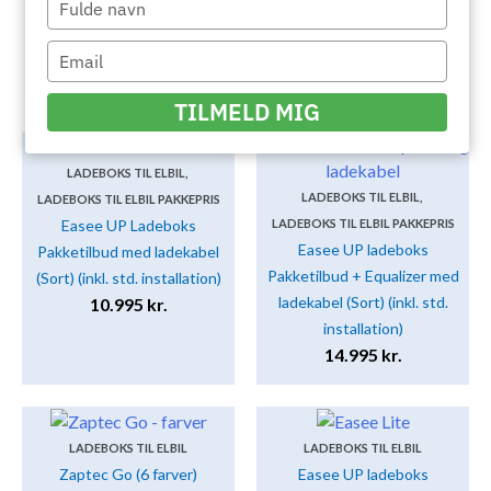
your
Filter
name
Type
your
email
TILMELD MIG
LADEBOKS TIL ELBIL
,
LADEBOKS TIL ELBIL
,
LADEBOKS TIL ELBIL PAKKEPRIS
Easee UP Ladeboks
LADEBOKS TIL ELBIL PAKKEPRIS
Easee UP ladeboks
Pakketilbud med ladekabel
Pakketilbud + Equalizer med
(Sort) (inkl. std. installation)
ladekabel (Sort) (inkl. std.
10.995
kr.
installation)
14.995
kr.
LADEBOKS TIL ELBIL
LADEBOKS TIL ELBIL
Zaptec Go (6 farver)
Easee UP ladeboks