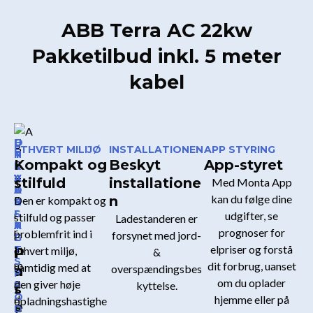
ABB Terra AC 22kw
Pakketilbud inkl. 5 meter
kabel
U
O
E
ETHVERT MILIJØ
INSTALLATIONEN
APP STYRING
N
P
T
Kompakt og
Beskyt
App-styret
I
L
K
V
A
V
stilfuld
installatione
Med Monta App
E
D
A
kan du følge dine
n
Den er kompakt og
R
N
L
S
I
I
udgifter, se
stilfuld og passer
Ladestanderen er
A
N
T
prognoser for
problemfrit ind i
forsynet med jord-
L
G
E
elpriser og forstå
T
ethvert miljø,
P
i
&
S
dit forbrug, uanset
samtidig med at
overspændingsbes
a
n
P
om du oplader
den giver høje
R
kyttelse.
s
t
O
hjemme eller på
opladningshastighe
s
e
D