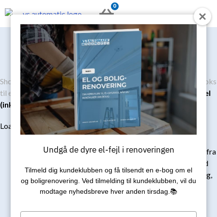
Gå
0
KURV
til
indholdet
Shop
/
Ladeboks til elbil
/
Ladeboks til elbil Pakkepris
/
Ladeboks
til elbil
/
ABB Terra AC 22kw Pakketilbud inkl. 5 meter kabel
(inkl. std. installation)
12.999
kr.
Loading...
Med en 3-faset Terra AC
Undgå de dyre el-fejl i renoveringen
ladeboks til hybrid & el-biler fra
ABB sikrer din fremtid med
Tilmeld dig kundeklubben og få tilsendt en e‑bog om el
nytænkt & effektiv opladning,
og boligrenovering. Ved tilmelding til kundeklubben, vil du
foruden en komplet
modtage nyhedsbreve hver anden tirsdag.📚
gennemsigtighed på
strømforbruget.
Type