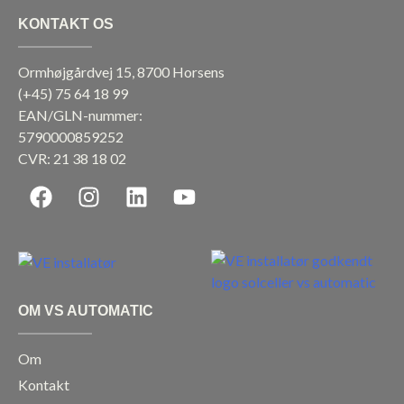
KONTAKT OS
Ormhøjgårdvej 15, 8700 Horsens
(+45)
75 64 18 99
EAN/GLN-nummer:
5790000859252
CVR: 21 38 18 02
F
I
L
Y
a
n
i
o
c
s
n
u
e
t
k
t
b
a
e
u
o
g
d
b
OM VS AUTOMATIC
o
r
i
e
k
a
n
Om
m
Kontakt