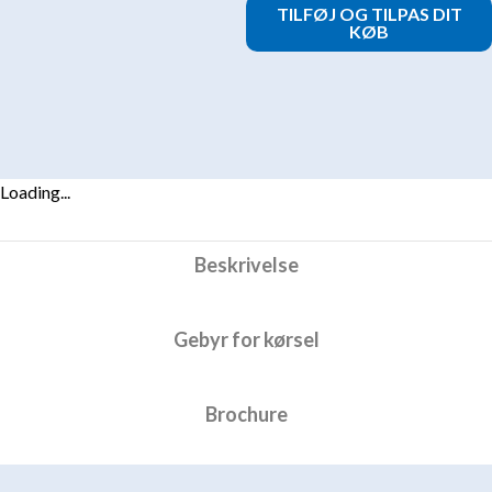
AC
TILFØJ OG TILPAS DIT
22kw
KØB
Pakketilbud
inkl.
5
meter
kabel
(inkl.
Loading...
std.
installation)
Beskrivelse
antal
Gebyr for kørsel
Brochure