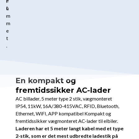
e
r
t
u
.
m
m
e
t
.
En kompakt og
fremtidssikker AC-lader
AC billader, 5 meter type 2 stik, vægmonteret
IP54, 11kW, 16A/380-415VAC, RFID, Bluetooth,
Ethernet, WiFI, APP kompatibel Kompakt og
fremtidssikker vægmonteret AC-lader til elbiler.
Laderen har et 5 meter langt kabel med et type
2-stik, som er det mest udbredte ladestik på