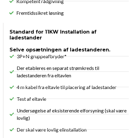
Kompetent rådgivning
Fremtidssikret løsning
Standard for 11KW Installation af
ladestander
Selve opsætningen af ladestanderen.
3P+N gruppeafbryder*
Der etableres en separat strømkreds til
ladestanderen fra eltavlen
4 m kabel fra eltavle til placering af ladestander
Test af eltavle
Undersøgelse af eksisterende elforsyning (skal være
lovlig)
Der skal være lovlig elinstallation