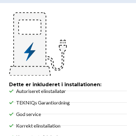
Dette er inkluderet i installationen:
Autoriseret elinstallatør
TEKNIQs Garantiordning
God service
Korrekt elinstallation