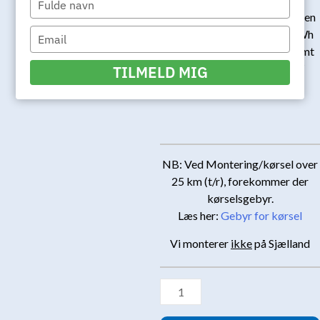
your
Med en effekt på 22kW kan en
name
Type
elbil med et batteri på 40kWh
your
oplades på ca. 2 timer, såfremt
email
den understøttes til 22kW
TILMELD MIG
opladning.
NB: Ved Montering/kørsel over
25 km (t/r), forekommer der
kørselsgebyr.
Læs her:
Gebyr for kørsel
Vi monterer
ikke
på Sjælland
ABB
Terra