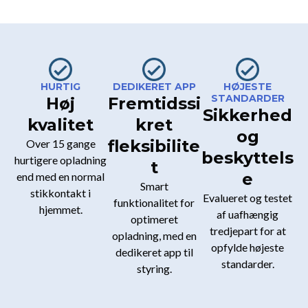
HURTIG
DEDIKERET APP
HØJESTE
STANDARDER
Høj
Fremtidssi
Sikkerhed
kvalitet
kret
og
fleksibilite
Over 15 gange
beskyttels
hurtigere opladning
t
e
end med en normal
Smart
stikkontakt i
Evalueret og testet
funktionalitet for
hjemmet.
af uafhængig
optimeret
tredjepart for at
opladning, med en
opfylde højeste
dedikeret app til
standarder.
styring.