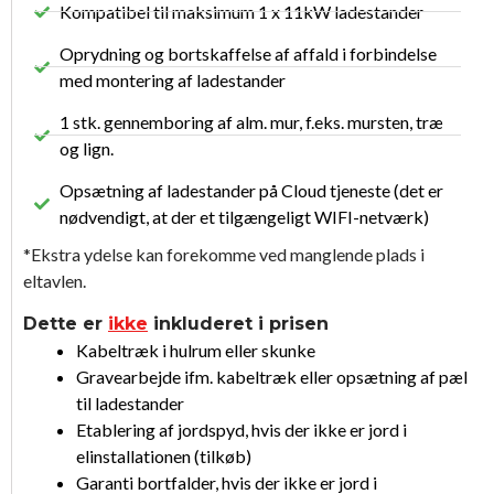
Kompatibel til maksimum 1 x 11kW ladestander
Oprydning og bortskaffelse af affald i forbindelse
med montering af ladestander
1 stk. gennemboring af alm. mur, f.eks. mursten, træ
og lign.
Opsætning af ladestander på Cloud tjeneste (det er
nødvendigt, at der et tilgængeligt WIFI-netværk)
*Ekstra ydelse kan forekomme ved manglende plads i
eltavlen.
Dette er
ikke
inkluderet i prisen
Kabeltræk i hulrum eller skunke
Gravearbejde ifm. kabeltræk eller opsætning af pæl
til ladestander
Etablering af jordspyd, hvis der ikke er jord i
elinstallationen (tilkøb)
Garanti bortfalder, hvis der ikke er jord i