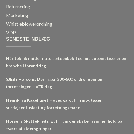
Returnering
Marketing
Whistleblowerordning
VDP
SENESTE INDLÆG
Når teknik møder natur: Steenbek Technic automatiserer en
branche i forandring
SJEB i Horsens: Der ryger 300-500 ordrer gennem
forretningen HVER dag
Henrik fra Kagehuset Hovedgård: Prismodtager,
surdejsentusiast og forretningsmand
Horsens Skyttekreds: Et frirum der skaber sammenhold på
tværs af aldersgrupper