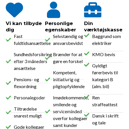
Vi kan tilbyde
Personlige
Din
dig
egenskaber
værktøjskasse
Fast
Selvstændig og
Baggrund som
fuldtidsansættelse
ansvarsbevidst
elektriker
Sundhedsforsikring
Brænder for at
KMO bevis
efter 3 måneders
gøre en forskel
Gyldigt
ansættelse
Kompetent,
førerbevis til
Pensions- og
initiativrig og
kategori B
flexordning
pligtopfyldende
(alm. bil)
Personalegoder
Imødekommende,
Ren
smilende og
straffeattest
Tiltrædelse
serviceminded
snarest muligt
Dansk i skrift
overfor kollegaer
og tale
samt kunder
Gode kollegaer