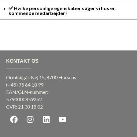
✅ Hvilke personlige egenskaber søger vi hos en
kommende medarbejder?
KONTAKT OS
Ormhøjgårdvej 15, 8700 Horsens
(+45)
75 64 18 99
EAN/GLN-nummer:
5790000859252
CVR: 21 38 18 02
F
I
L
Y
a
n
i
o
c
s
n
u