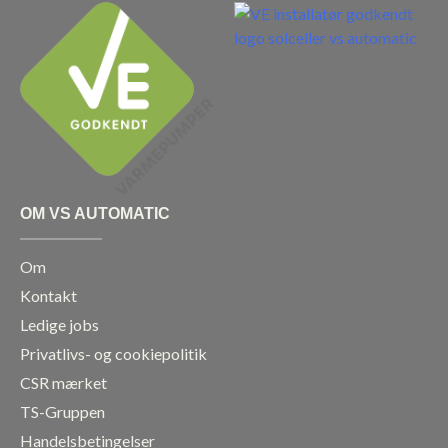
e
t
k
t
b
a
e
u
o
g
d
b
o
r
i
e
k
a
n
m
OM VS AUTOMATIC
Om
Kontakt
Ledige jobs
Privatlivs- og cookiepolitik
CSR mærket
TS-Gruppen
Handelsbetingelser