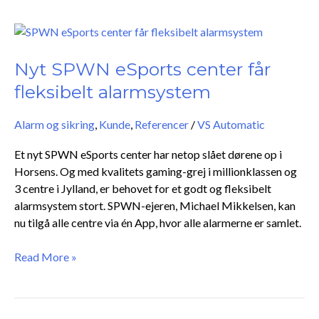
Nyt
SPWN
eSports
Nyt SPWN eSports center får
center
fleksibelt alarmsystem
får
fleksibelt
Alarm og sikring
,
Kunde
,
Referencer
/
VS Automatic
alarmsystem
Et nyt SPWN eSports center har netop slået dørene op i
Horsens. Og med kvalitets gaming-grej i millionklassen og
3 centre i Jylland, er behovet for et godt og fleksibelt
alarmsystem stort. SPWN-ejeren, Michael Mikkelsen, kan
nu tilgå alle centre via én App, hvor alle alarmerne er samlet.
Read More »