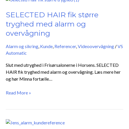
HAIR
fik
SELECTED HAIR fik større
større
tryghed med alarm og
tryghed
overvågning
med
alarm
Alarm og sikring
,
Kunde
,
Referencer
,
Videoovervågning
/
VS
og
Automatic
overvågning
Slut med utryghed i Frisørsalonerne i Horsens. SELECTED
HAIR fik tryghed med alarm og overvågning. Læs mere her
og hør Minna fortælle…
Read More »
Jens
opgraderede