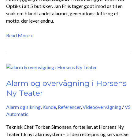
Optiks i alt 5 butikker. Jan Friis tager godt imod os til en
snak om blandt andet alarmer, generationsskifte og et
motto, der lever endnu.
Read More »
Alarm
og
overvågning
Alarm og overvågning i Horsens
i
Ny Teater
Horsens
Ny
Alarm og sikring
,
Kunde
,
Referencer
,
Videoovervågning
/
VS
Teater
Automatic
Teknisk Chef, Torben Simonsen, fortæller, at Horsens Ny
Teater fik nyt alarmsystem – til den rette pris og service. Se