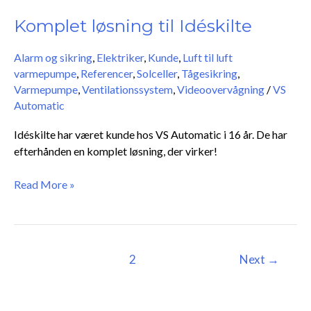
løsning
til
Komplet løsning til Idéskilte
Idéskilte
Alarm og sikring
,
Elektriker
,
Kunde
,
Luft til luft
varmepumpe
,
Referencer
,
Solceller
,
Tågesikring
,
Varmepumpe
,
Ventilationssystem
,
Videoovervågning
/
VS
Automatic
Idéskilte har været kunde hos VS Automatic i 16 år. De har
efterhånden en komplet løsning, der virker!
Read More »
1
2
Next
→