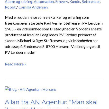
Alarm og sikring
,
Automation
,
Erhverv
,
Kunde
,
Referencer
,
eneste
Robot
/
Camilla Andersen
lerdueproducent
Med en uddannelse som elektriker og erfaring som
træskomager, startede Paul Verner Steffensen PV Lerduer i
1985 – en virksomhed som til stadighed er Nordens eneste
producent af lerduer. I dag ledes PV Lerduer primært af
sønnen Michael Krüger Steffensen, og virksomheden har
adresse på Fredensvej 8, 8700 Horsens. Ved indgangen til
PV Lerduer møder
Read More »
Allan
fra
AN
Allan fra AN Agentur: ”Man skal
Agentur: