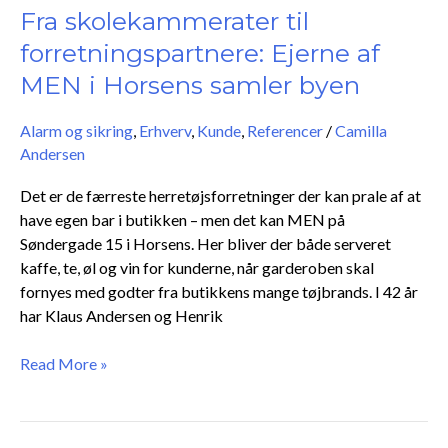
til
Fra skolekammerater til
forretningspartnere:
forretningspartnere: Ejerne af
Ejerne
MEN i Horsens samler byen
af
MEN
Alarm og sikring
,
Erhverv
,
Kunde
,
Referencer
/
Camilla
i
Andersen
Horsens
samler
Det er de færreste herretøjsforretninger der kan prale af at
byen
have egen bar i butikken – men det kan MEN på
Søndergade 15 i Horsens. Her bliver der både serveret
kaffe, te, øl og vin for kunderne, når garderoben skal
fornyes med godter fra butikkens mange tøjbrands. I 42 år
har Klaus Andersen og Henrik
Read More »