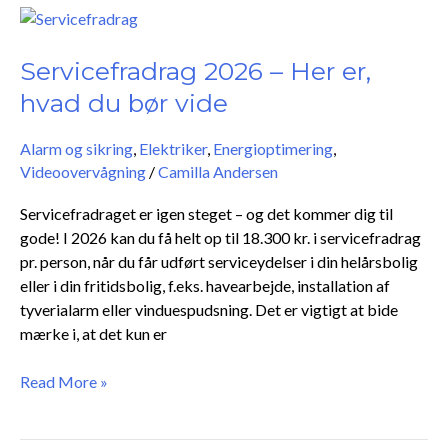
Servicefradrag
2026
–
Servicefradrag 2026 – Her er,
Her
hvad du bør vide
er,
hvad
Alarm og sikring
,
Elektriker
,
Energioptimering
,
du
Videoovervågning
/
Camilla Andersen
bør
vide
Servicefradraget er igen steget – og det kommer dig til
gode! I 2026 kan du få helt op til 18.300 kr. i servicefradrag
pr. person, når du får udført serviceydelser i din helårsbolig
eller i din fritidsbolig, f.eks. havearbejde, installation af
tyverialarm eller vinduespudsning. Det er vigtigt at bide
mærke i, at det kun er
Read More »