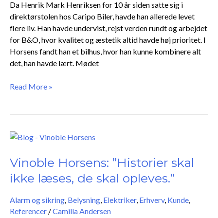
Da Henrik Mark Henriksen for 10 år siden satte sig i
i
direktørstolen hos Caripo Biler, havde han allerede levet
hånd
flere liv. Han havde undervist, rejst verden rundt og arbejdet
for B&O, hvor kvalitet og æstetik altid havde høj prioritet. I
Horsens fandt han et bilhus, hvor han kunne kombinere alt
det, han havde lært. Mødet
Read More »
Vinoble
Horsens:
”Historier
Vinoble Horsens: ”Historier skal
skal
ikke læses, de skal opleves.”
ikke
læses,
Alarm og sikring
,
Belysning
,
Elektriker
,
Erhverv
,
Kunde
,
de
Referencer
/
Camilla Andersen
skal