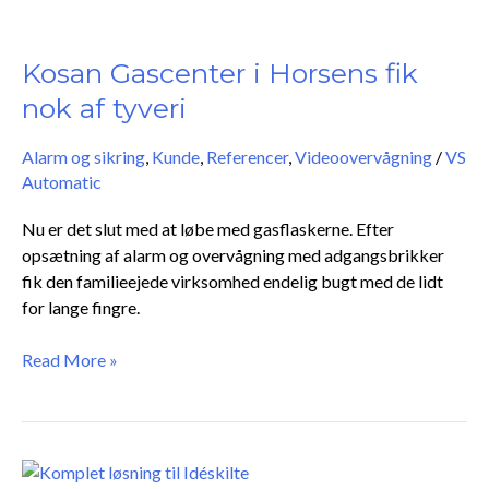
Kosan
Gascenter
i
Kosan Gascenter i Horsens fik
Horsens
nok af tyveri
fik
nok
Alarm og sikring
,
Kunde
,
Referencer
,
Videoovervågning
/
VS
af
Automatic
tyveri
Nu er det slut med at løbe med gasflaskerne. Efter
opsætning af alarm og overvågning med adgangsbrikker
fik den familieejede virksomhed endelig bugt med de lidt
for lange fingre.
Read More »
Komplet