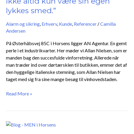
ikke altid kun være sin egen
”Man
lykkes smed.”
skal
ikke
Alarm og sikring
,
Erhverv
,
Kunde
,
Referencer
/
Camilla
altid
Andersen
kun
være
På Østerhåbsvej 85C i Horsens ligger AN Agentur. En gemt
sin
perle i et industrikvarter. Her møder vi Allan Nielsen, som er
egen
manden bag den succesfulde vinforretning. Allerede når
lykkes
man træder ind over dørtærsklen til butikken, emmer det af
smed.”
den hyggelige italienske stemning, som Allan Nielsen har
taget med sig fra sine mange besøg til vinhovedstaden.
Read More »
Fra
skolekammerater