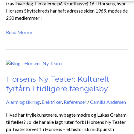
travl hverdag. I lokalerne på Krudthusvej 16 i Horsens, hvor
Horsens Skyttekreds har haft adresse siden 1969, mødes de
230 medlemmer i
Read More »
Horsens
Ny
Teater:
Horsens Ny Teater: Kulturelt
Kulturelt
fyrtårn i tidligere fængelsby
fyrtårn
i
Alarm og sikring
,
Elektriker
,
Referencer
/
Camilla Andersen
tidligere
fængelsby
Hvad har tryllekunstnere, nybagte mødre og Lukas Graham
til fælles? Jo, de har alle lagt ruten forbi Horsens Ny Teater
på Teatertorvet 1 i Horsens – et historisk midtpunkt i