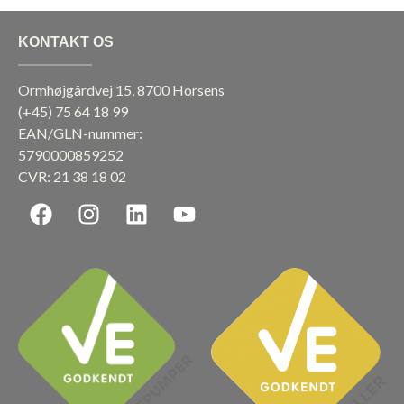
KONTAKT OS
Ormhøjgårdvej 15, 8700 Horsens
(+45)
75 64 18 99
EAN/GLN-nummer:
5790000859252
CVR: 21 38 18 02
F
I
L
Y
a
n
i
o
c
s
n
u
e
t
k
t
b
a
e
u
o
g
d
b
o
r
i
e
k
a
n
m