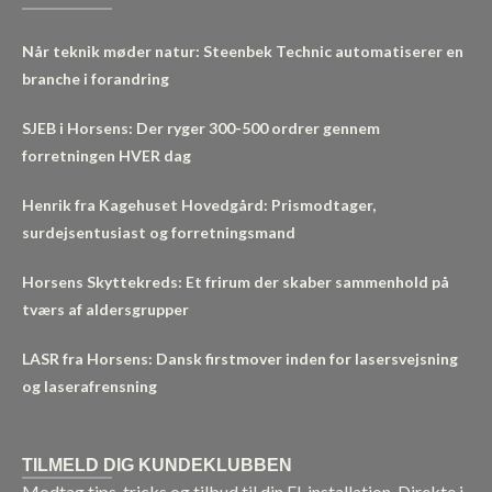
Når teknik møder natur: Steenbek Technic automatiserer en
branche i forandring
SJEB i Horsens: Der ryger 300-500 ordrer gennem
forretningen HVER dag
Henrik fra Kagehuset Hovedgård: Prismodtager,
surdejsentusiast og forretningsmand
Horsens Skyttekreds: Et frirum der skaber sammenhold på
tværs af aldersgrupper
LASR fra Horsens: Dansk firstmover inden for lasersvejsning
og laserafrensning
TILMELD DIG KUNDEKLUBBEN
Modtag tips, tricks og tilbud til din El-installation. Direkte i