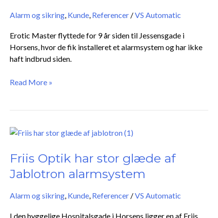
Ganske
Alarm og sikring
,
Kunde
,
Referencer
/
VS Automatic
enkelt
Erotic Master flyttede for 9 år siden til Jessensgade i
Horsens, hvor de fik installeret et alarmsystem og har ikke
haft indbrud siden.
Read More »
Friis
Optik
har
Friis Optik har stor glæde af
stor
Jablotron alarmsystem
glæde
af
Alarm og sikring
,
Kunde
,
Referencer
/
VS Automatic
Jablotron
alarmsystem
I den hyggelige Hospitalsgade i Horsens ligger en af Friis