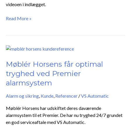
videoen i indlægget.
Read More »
Møblér
Horsens
får
Møblér Horsens får optimal
optimal
tryghed ved Premier
tryghed
alarmsystem
ved
Premier
Alarm og sikring
,
Kunde
,
Referencer
/
VS Automatic
alarmsystem
Møblér Horsens har udskiftet deres daværende
alarmsystem til et Premier. De har nu tryghed 24/7 grundet
en god serviceaftale med VS Automatic.