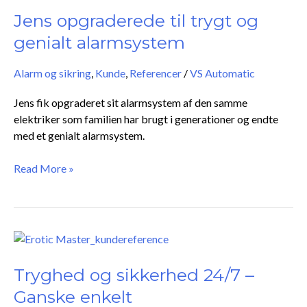
til
Jens opgraderede til trygt og
trygt
genialt alarmsystem
og
genialt
Alarm og sikring
,
Kunde
,
Referencer
/
VS Automatic
alarmsystem
Jens fik opgraderet sit alarmsystem af den samme
elektriker som familien har brugt i generationer og endte
med et genialt alarmsystem.
Read More »
Tryghed
og
sikkerhed
Tryghed og sikkerhed 24/7 –
24/7
Ganske enkelt
–