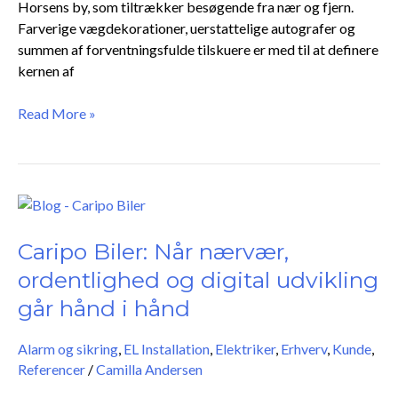
Horsens by, som tiltrækker besøgende fra nær og fjern.
Farverige vægdekorationer, uerstattelige autografer og
summen af forventningsfulde tilskuere er med til at definere
kernen af
Read More »
Caripo
Biler:
Når
Caripo Biler: Når nærvær,
nærvær,
ordentlighed og digital udvikling
ordentlighed
går hånd i hånd
og
digital
Alarm og sikring
,
EL Installation
,
Elektriker
,
Erhverv
,
Kunde
,
udvikling
Referencer
/
Camilla Andersen
går
hånd