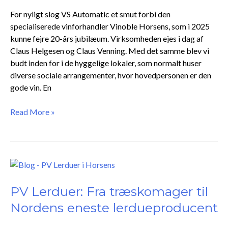
opleves.”
For nyligt slog VS Automatic et smut forbi den
specialiserede vinforhandler Vinoble Horsens, som i 2025
kunne fejre 20-års jubilæum. Virksomheden ejes i dag af
Claus Helgesen og Claus Venning. Med det samme blev vi
budt inden for i de hyggelige lokaler, som normalt huser
diverse sociale arrangementer, hvor hovedpersonen er den
gode vin. En
Read More »
PV
Lerduer:
Fra
PV Lerduer: Fra træskomager til
træskomager
Nordens eneste lerdueproducent
til
Nordens