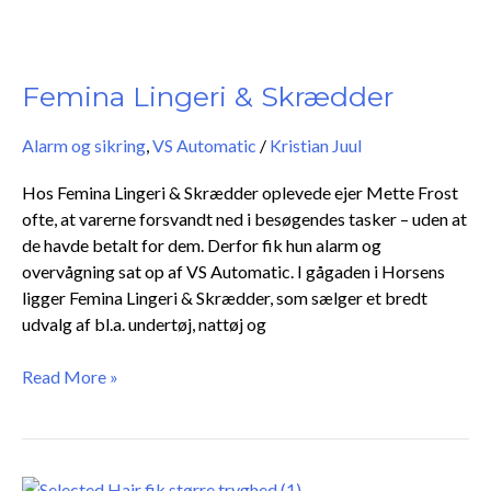
Femina
Lingeri
&
Femina Lingeri & Skrædder
Skrædder
Alarm og sikring
,
VS Automatic
/
Kristian Juul
Hos Femina Lingeri & Skrædder oplevede ejer Mette Frost
ofte, at varerne forsvandt ned i besøgendes tasker – uden at
de havde betalt for dem. Derfor fik hun alarm og
overvågning sat op af VS Automatic. I gågaden i Horsens
ligger Femina Lingeri & Skrædder, som sælger et bredt
udvalg af bl.a. undertøj, nattøj og
Read More »
SELECTED