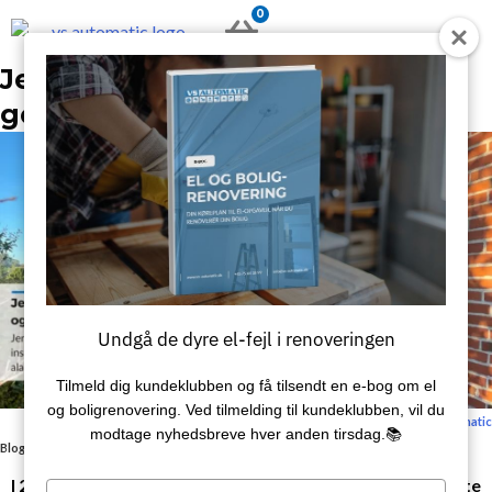
Gå
0
KURV
til
indholdet
Jens opgraderede til trygt og
genialt alarmsystem
Undgå de dyre el-fejl i renoveringen
Tilmeld dig kundeklubben og få tilsendt en e‑bog om el
og boligrenovering. Ved tilmelding til kundeklubben, vil du
Sidst redigeret: 31. oktober 2022 / Skrevet af:
VS Automatic
modtage nyhedsbreve hver anden tirsdag.📚
Blog
/
Jens opgraderede til trygt og genialt alarmsystem
I 2013 var Jens så uheldig at have indbrud. Herefter valgte
Type