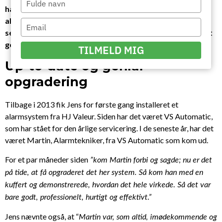
han at kontakte HJ Valeur og fik installeret et
your
alarmsystem med overvågning. Og her næsten 10 år
name
Type
senere hjalp VS Automatic igen med en opgradering til et
your
genialt alarmsystem.
email
TILMELD MIG
Up-to-date
og genial
opgradering
Tilbage i 2013 fik Jens for første gang installeret et
alarmsystem fra HJ Valeur. Siden har det været VS Automatic,
som har stået for den årlige servicering. I de seneste år, har det
været Martin, Alarmtekniker, fra VS Automatic som kom ud
.
For et par måneder siden
”kom Martin forbi og sagde; nu er det
på tide, at få opgraderet det her system. Så kom han med en
kuffert og demonstrerede, hvordan det hele virkede. Så det var
bare godt, professionelt, hurtigt og effektivt.”
Jens nævnte også, at “
Martin var, som altid, imødekommende og