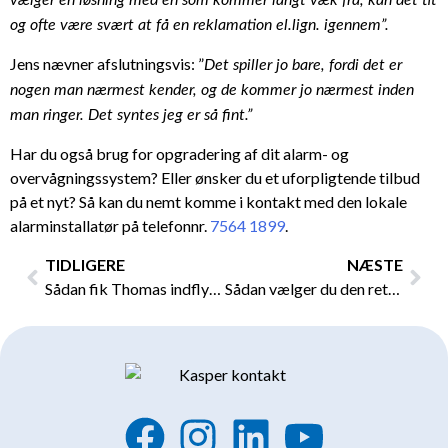
vælger en løsning med en som kommer langt væk fra, kan det tit
og ofte være svært at få en reklamation el.lign. igennem”.
Jens nævner afslutningsvis:
”
Det spiller jo bare, fordi det er
nogen man nærmest kender, og de kommer jo nærmest inden
man ringer. Det syntes jeg er så fint.”
Har du også brug for opgradering af dit alarm- og
overvågningssystem? Eller ønsker du et uforpligtende tilbud
på et nyt? Så kan du nemt komme i kontakt med den lokale
alarminstallatør på telefonnr.
7564 1899
.
Tidligere
Næs
TIDLIGERE
NÆSTE
Sådan fik Thomas indflydelse på ny luft til luft varmepumpe
Sådan vælger du den rette lumen vs. watt
F
I
L
Y