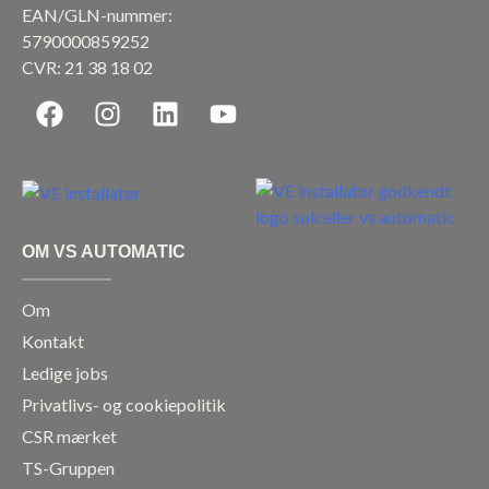
EAN/GLN-nummer:
5790000859252
CVR: 21 38 18 02
F
I
L
Y
a
n
i
o
c
s
n
u
e
t
k
t
b
a
e
u
o
g
d
b
OM VS AUTOMATIC
o
r
i
e
k
a
n
Om
m
Kontakt
Ledige jobs
Privatlivs- og cookiepolitik
CSR mærket
TS-Gruppen