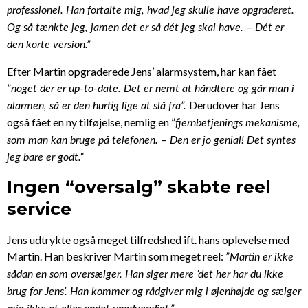
professionel. Han fortalte mig, hvad jeg skulle have opgraderet.
Og så tænkte jeg, jamen det er så d
é
t jeg skal have. – D
é
t er
den korte version.”
Efter Martin opgraderede Jens’ alarmsystem, har kan fået
”
noget der er up-to-date. Det er nemt at håndtere og går man i
Derudover har Jens
alarmen, så er den hurtig lige at slå fra”.
også fået en ny tilføjelse, nemlig en ”
fjernbetjenings mekanisme,
som man kan bruge på telefonen. – Den er jo genial! Det syntes
jeg bare er godt.”
Ingen “oversalg” skabte reel
service
Jens udtrykte også meget tilfredshed ift. hans oplevelse med
Martin. Han beskriver Martin som meget reel:
”Martin er ikke
sådan en som oversælger. Han siger mere ’det her har du ikke
brug for Jens’. Han kommer og rådgiver mig i
øjenhøjde og sælger