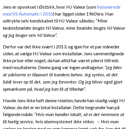
Jens er opvokset i Østbirk, hvor HJ Valeur (som
fusionerede
med VS Automatic i 2016
)
har ligget siden 1960’ere. Han
udtrykte selv kendskabet til HJ Valeur således:
”
Mine
bedsteforældre brugte HJ Valeur, mine forældre brugte HJ Valeur
og jeg bruger selv HJ Valeur”.
Derfor var det ikke svært i 2013, og igen for et par måneder
siden, at vælge HJ Valeur som installatør. Jens sammenlignede
ikke priser eller noget, da han altid har været yderst tilfreds
med resultaterne. Denne gang var ingen undtagelse:
”jeg føler
at ydelserne er tilpasset til kundens behov. Jeg syntes, at det
fuldt lever op til det, som jeg forventer. Og jeg bliver også gjort
opmærksom på, hvad jeg kan få af tilbehør”.
Havde Jens ikke haft denne relation, havde han stadig valgt HJ
Valeur, da det er en lokal installatør. Dette begrunder han på
følgende måde: ”
Hvis man handler lokalt, så er det nemmere at
få hurtig service, hvis alarmsystemet ikke virker. – Hvis man