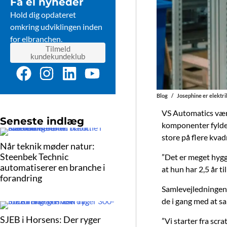
Få el nyheder
Hold dig opdateret
omkring udviklingen inden
for elbranchen.
Tilmeld
kundekundeklub
F
I
L
Y
a
n
i
o
c
s
n
u
Blog
/
Josephine er elektri
e
t
k
t
VS Automatics værk
Seneste indlæg
komponenter fylder
b
a
e
u
store på flere kva
o
g
d
b
Når teknik møder natur:
Steenbek Technic
o
r
i
e
”Det er meget hygge
automatiserer en branche i
at hun har 2,5 år t
k
a
n
forandring
m
Samlevejledningen 
de i gang med at sa
SJEB i Horsens: Der ryger
”Vi starter fra scr