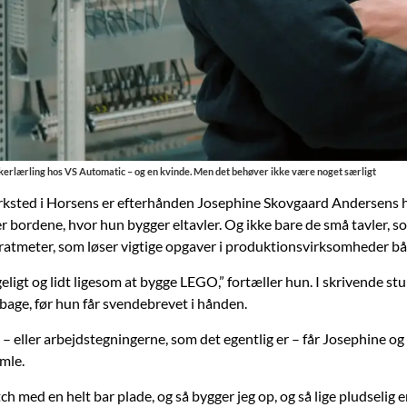
kerlærling hos VS Automatic – og en kvinde. Men det behøver ikke være noget særligt
sted i Horsens er efterhånden Josephine Skovgaard Andersens hj
 bordene, hvor hun bygger eltavler. Og ikke bare de små tavler, s
dratmeter, som løser vigtige opgaver i produktionsvirksomheder b
ligt og lidt ligesom at bygge LEGO,” fortæller hun. I skrivende stun
ilbage, før hun får svendebrevet i hånden.
– eller arbejdstegningerne, som det egentlig er – får Josephine og
mle.
atch med en helt bar plade, og så bygger jeg op, og så lige pludselig