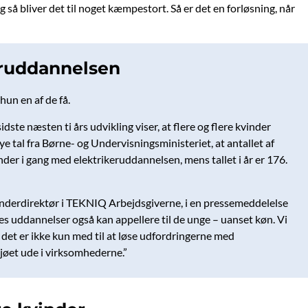
og så bliver det til noget kæmpestort. Så er det en forløsning, når
eruddannelsen
hun en af de få.
e næsten ti års udvikling viser, at flere og flere kvinder
ye tal fra Børne- og Undervisningsministeriet, at antallet af
der i gang med elektrikeruddannelsen, mens tallet i år er 176.
by, underdirektør i TEKNIQ Arbejdsgiverne, i en pressemeddelelse
vores uddannelser også kan appellere til de unge – uanset køn. Vi
n det er ikke kun med til at løse udfordringerne med
iljøet ude i virksomhederne.”