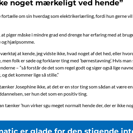
kke noget mærkeligt ved hende”
 fortælle om sin hverdag som elektrikerlærling, fordi hun gerne vil 
 at piger måske i mindre grad end drenge har erfaring med at bru
ke og hjælpsomme.
t værktøj at kende, jeg vidste ikke, hvad noget af det hed, eller h
e, men folk er søde og forklarer ting med ’børnestavning’. Hvis man 
erne – ”så forstår de det som regel godt og siger også lige navne
, og det kommer lige så stille.”
g
 tænker Josephine ikke, at det er en stor ting som sådan at være e
ddannelsen, ser hun det som en positiv ting.
man tænker ’hun virker sgu meget normalt hende der, der er ikke no
atic er glade for den stigende int