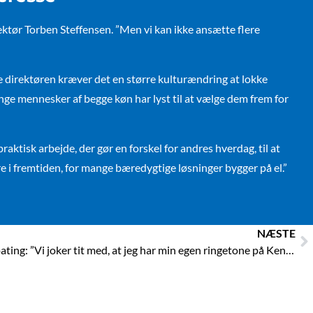
irektør Torben Steffensen. ”Men vi kan ikke ansætte flere
ge direktøren kræver det en større kulturændring at lokke
 unge mennesker af begge køn har lyst til at vælge dem frem for
aktisk arbejde, der gør en forskel for andres hverdag, til at
ere i fremtiden, for mange bæredygtige løsninger bygger på el.”
N
NÆSTE
Nordic Coating: ”Vi joker tit med, at jeg har min egen ringetone på Kenneths telefon”