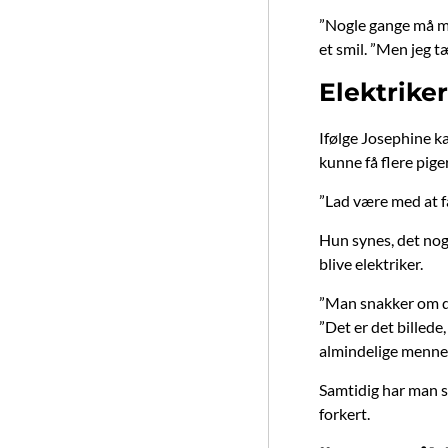
”Nogle gange må ma
et smil. ”Men jeg t
Elektrike
Ifølge Josephine k
kunne få flere piger
”Lad være med at få
Hun synes, det nog
blive elektriker.
”Man snakker om det
”Det er det billed
almindelige mennesk
Samtidig har man so
forkert.