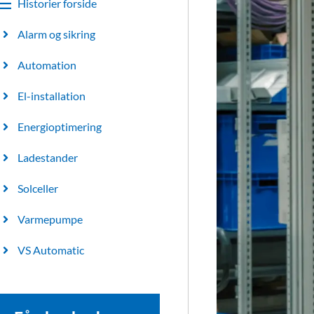
Historier forside
Alarm og sikring
Automation
El-installation
Energioptimering
Ladestander
Solceller
Varmepumpe
VS Automatic