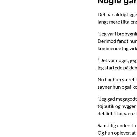
Nogle gan
Det har aldrig ligg
langt mere tiltalen
”Jeg var i brobygni
Derimod fandt hun g
kommende fag virke
”Det var noget, jeg 
jeg startede på den
Nu har hun været i
savner hun også ko
”Jeg gad megagodt, a
tøjbutik og hygger
det lidt til at vær
Samtidig understreg
Og hun oplever, at 