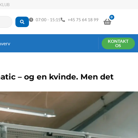
KLUB
0
KURV
07:00 - 15:15
+45 75 64 18 99
KONTAKT
hverv
OS
atic – og en kvinde. Men det