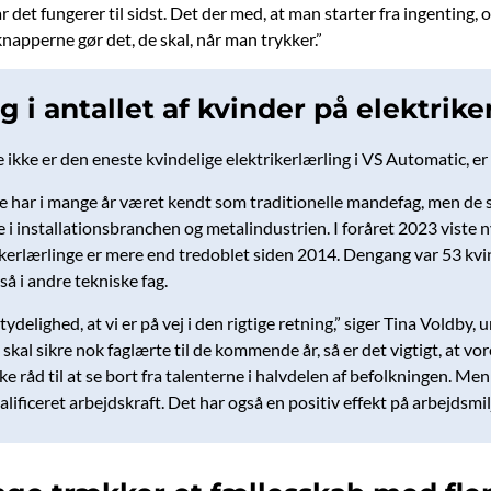
år det fungerer til sidst. Det der med, at man starter fra ingenting, 
napperne gør det, de skal, når man trykker.”
 i antallet af kvinder på elektrik
ikke er den eneste kvindelige elektrikerlærling i VS Automatic, er 
ar i mange år været kendt som traditionelle mandefag, men de sidst
e i installationsbranchen og metalindustrien. I foråret 2023 viste n
ikerlærlinge er mere end tredoblet siden 2014. Dengang var 53 kvin
å i andre tekniske fag.
 tydelighed, at vi er på vej i den rigtige retning,” siger Tina Vold
vi skal sikre nok faglærte til de kommende år, så er det vigtigt, at 
ke råd til at se bort fra talenterne i halvdelen af befolkningen. Me
alificeret arbejdskraft. Det har også en positiv effekt på arbejdsm