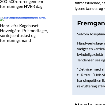
300-500 ordrer gennem
tilfredsstillende, n
forretningen HVER dag
lysene tænder, og k
Fremgang
Henrik fra Kagehuset
Hovedgård: Prismodtager,
Selvom Josephine 
surdejsentusiast og
forretningsmand
Håndværksfagene h
vælger en karrier
kvindelige elektr
Tendensen ses ogs
”Det viser med al
til Ritzau. ”Hvis 
har simpelthen ik
rekruttering af kv