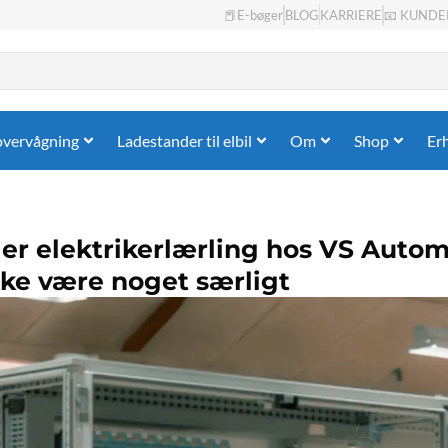
📕E-bøger
BLOG
KARRIERE
📧 KUNDE
overvågning
Ladestander til elbil
Om
Shop
Er
er elektrikerlærling hos VS Autom
ke være noget særligt