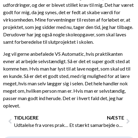
udfordringer, og der er blevet stillet krav til mig. Det har været
godt for mig, da jeg synes, det er fedt at skabe værdi for
virksomheden. Mine forventninger til resten af forløbet er, at
projektet, som jeg sidder med nu, tager den tid, jeg har tilbage.
Derudover har jeg også nogle skoleopgaver, som skal laves
samt forberedelse til slutprojektet i skolen.
Jeg vil gerne anbefalede VS Automatic, hvis praktikanten
evner at arbejde selvstændigt. Så er det et super godt sted at
komme hen. Hvis man har lyst til at lave noget, som skal ud til
en kunde. Så er det et godt sted, med rig mulighed for at lære
meget, hvis man selv lægger sig i selen. Det hele handler nok
meget om, hvilken person man er. Hvis man er selvstændig,
passer man godt ind herude. Det er i hvert fald det, jeg har
oplevet.
Tidligere
Næs
TIDLIGERE
NÆSTE
Udtalelse fra vores praktikant Mathias – Value Chain Management
Et stærkt samarbejde om produktionen af industrimaskiner