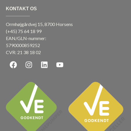
KONTAKT OS
Ormhøjgårdvej 15, 8700 Horsens
(+45)
75 64 18 99
EAN/GLN-nummer:
5790000859252
CVR: 21 38 18 02
F
I
L
Y
a
n
i
o
c
s
n
u
e
t
k
t
b
a
e
u
o
g
d
b
o
r
i
e
k
a
n
m