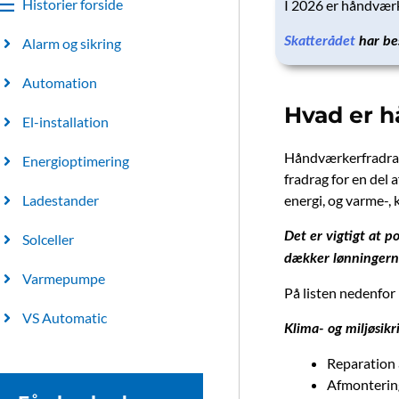
Historier forside
I 2026 er håndværk
Skatterådet
har be
Alarm og sikring
Automation
Hvad er 
El-installation
Håndværkerfradraget
Energioptimering
fradrag for en del
energi, og varme-, 
Ladestander
Det er vigtigt at 
Solceller
dækker lønningern
Varmepumpe
På listen nedenfor
VS Automatic
Klima- og miljøsikr
Reparation 
Afmonterin