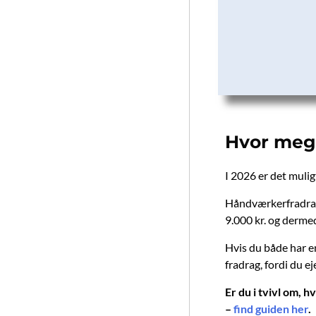
Hvor mege
I 2026 er det muli
Håndværkerfradrage
9.000 kr. og dermed
Hvis du både har en
fradrag, fordi du ej
Er du i tvivl om, 
–
find guiden her
.