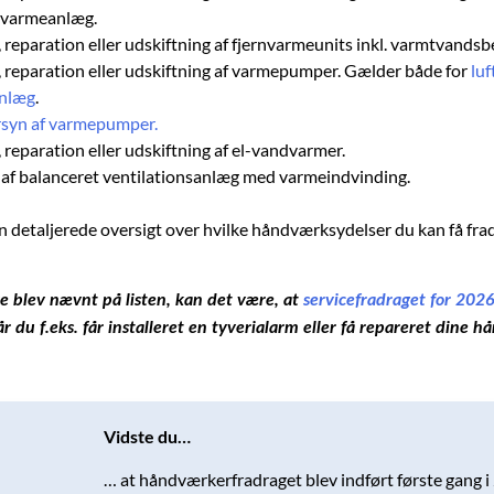
 varmeanlæg.
, reparation eller udskiftning af fjernvarmeunits inkl. varmtvands
n, reparation eller udskiftning af varmepumper. Gælder både for
luf
nlæg
.
rsyn af varmepumper.
, reparation eller udskiftning af el-vandvarmer.
n af balanceret ventilationsanlæg med varmeindvinding.
n detaljerede oversigt over hvilke håndværksydelser du kan få frad
ke blev nævnt på listen, kan det være, at
servicefradraget for 202
år du f.eks. får installeret en tyverialarm eller få repareret dine 
Vidste du…
… at håndværkerfradraget blev indført første gang 