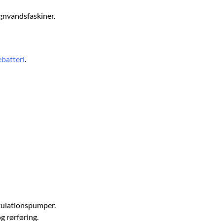
egnvandsfaskiner.
ebatteri
.
irkulationspumper.
g rørføring.