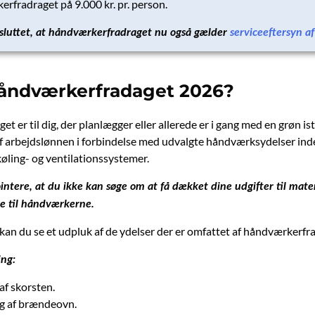
erfradraget på 9.000 kr. pr. person.
sluttet, at håndværkerfradraget nu også gælder
serviceeftersyn a
håndværkerfradaget 2026?
 er til dig, der planlægger eller allerede er i gang med en grøn ist
 af arbejdslønnen i forbindelse med udvalgte håndværksydelser inde
køling- og ventilationssystemer.
pointere, at du ikke kan søge om at få dækket dine udgifter til ma
e til håndværkerne.
 kan du se et udpluk af de ydelser der er omfattet af håndværkerfr
ing:
af skorsten.
g af brændeovn.