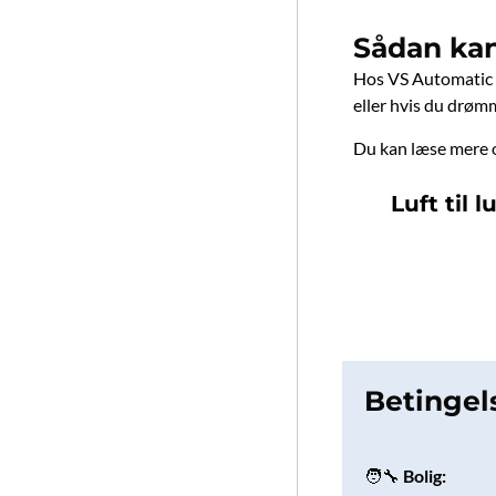
Sådan kan
Hos VS Automatic ka
eller hvis du drøm
Du kan læse mere o
Luft til 
Betingel
🧑‍🔧
Bolig: