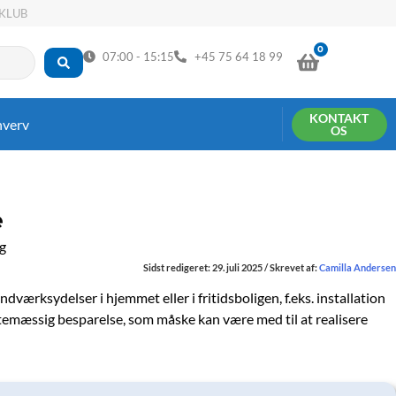
KLUB
0
KURV
07:00 - 15:15
+45 75 64 18 99
KONTAKT
hverv
OS
e
Sidst redigeret: 29. juli 2025 / Skrevet af:
Camilla Andersen
ndværksydelser i hjemmet eller i fritidsboligen, f.eks. installation
attemæssig besparelse, som måske kan være med til at realisere