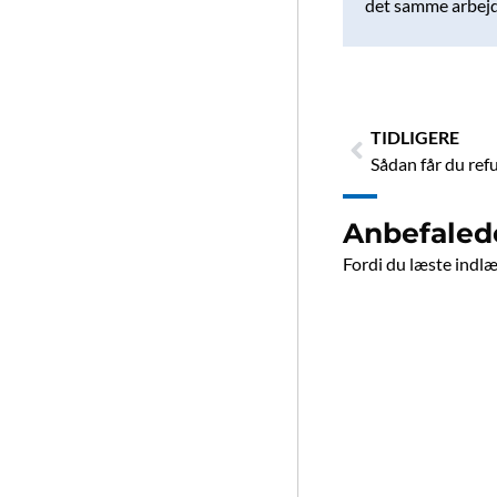
det samme arbejd
Tidligere
TIDLIGERE
Sådan får du refu
Anbefaled
Fordi du læste indlæg