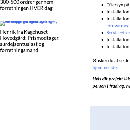
300-500 ordrer gennem
Eftersyn på
forretningen HVER dag
Installation
Installatio
jordvarmea
Henrik fra Kagehuset
Serviceefte
Hovedgård: Prismodtager,
Installation
surdejsentusiast og
Installatio
forretningsmand
Ønsker du at se de
hjemmeside
.
Hvis dit projekt ik
person i fradrag, n