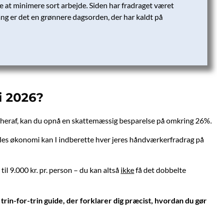
e at minimere sort arbejde. Siden har fradraget været
ng er det en grønnere dagsorden, der har kaldt på
i 2026?
dig heraf, kan du opnå en skattemæssig besparelse på omkring 26%.
les økonomi kan I indberette hver jeres håndværkerfradrag på
til 9.000 kr. pr. person – du kan altså
ikke
få det dobbelte
trin-for-trin guide, der forklarer dig præcist, hvordan du gør