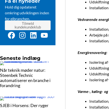
Få el nyheder
Udskiftning 
Hold dig opdateret
Installatio
omkring udviklingen inden
for elbranchen.
Vedvarende energi
Tilmeld
kundekundeklub
Installation
F
I
L
Y
Arbejde på 
a
n
i
o
Installation
c
s
n
u
Energirenovering:
e
t
k
t
Seneste indlæg
b
a
e
u
Isolering af
Udskiftning 
o
g
d
b
Når teknik møder natur:
Udskiftning
Steenbek Technic
o
r
i
e
Isolering a
automatiserer en branche i
k
a
n
forandring
m
Varme-, køling- og
Installation
SJEB i Horsens: Der ryger
Installation