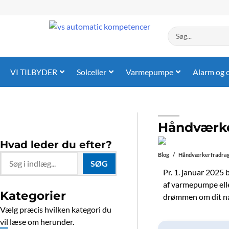
Gå
til
indholdet
Search
...
VI TILBYDER
Solceller
Varmepumpe
Alarm og 
Håndværker
Hvad leder du efter?
Blog
/
Håndværkerfradrag 2
Search
SØG
...
Pr. 1. januar 2025 
af varmepumpe elle
Kategorier
drømmen om dit næ
Vælg præcis hvilken kategori du
vil læse om herunder.