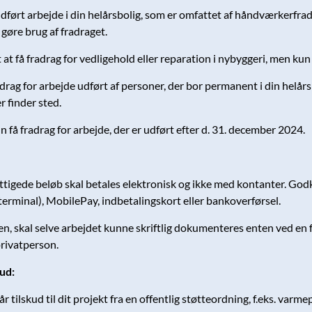
udført arbejde i din helårsbolig, som er omfattet af håndværkerfrada
l gøre brug af fradraget.
 at få fradrag for vedligehold eller reparation i nybyggeri, men kun i
drag for arbejde udført af personer, der bor permanent i din helårs
 finder sted.
n få fradrag for arbejde, der er udført efter d. 31. december 2024.
ttigede beløb skal betales elektronisk og ikke med kontanter. God
terminal), MobilePay, indbetalingskort eller bankoverførsel.
n, skal selve arbejdet kunne skriftlig dokumenteres enten ved en 
privatperson.
ud:
får tilskud til dit projekt fra en offentlig støtteordning, f.eks. v