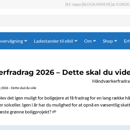
📕E-bøger
BLOG
KARRIERE
📧 KUNDE
overvågning
Ladestander til elbil
Om
Shop
Er
fradrag 2026 – Dette skal du vid
026 – Dette skal du vide
blev det igen muligt for boligejere at få fradrag for en lang række hå
r solceller. Igen i år har du mulighed for at opnå en væsentlig sk
ste grønne boligprojekt? 🌱