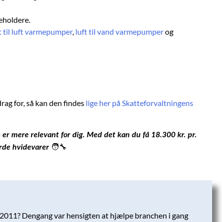
beholdere.
t til luft varmepumper
,
luft til vand varmepumper
og
rag for, så kan den findes
lige her på Skatteforvaltningens
6
er mere relevant for dig. Med det kan du få 18.300 kr. pr.
🧑‍🔧
hårde hvidevarer
i 2011? Dengang var hensigten at hjælpe branchen i gang