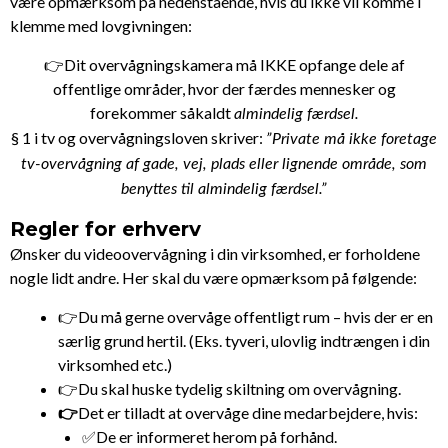
være opmærksom på nedenstående, hvis du ikke vil komme i
klemme med lovgivningen:
👉Dit overvågningskamera må IKKE opfange dele af
offentlige områder, hvor der færdes mennesker og
forekommer såkaldt
almindelig færdsel.
§ 1 i tv og overvågningsloven skriver:
”Private må ikke foretage
tv-overvågning af gade, vej, plads eller lignende område, som
benyttes til almindelig færdsel.”
Regler for erhverv
Ønsker du videoovervågning i din virksomhed, er forholdene
nogle lidt andre. Her skal du være opmærksom på følgende:
👉Du må gerne overvåge offentligt rum – hvis der er en
særlig grund hertil. (Eks. tyveri, ulovlig indtrængen i din
virksomhed etc.)
👉Du skal huske tydelig skiltning om overvågning.
👉
Det er tilladt at overvåge dine medarbejdere, hvis:
✅De er informeret herom på forhånd.