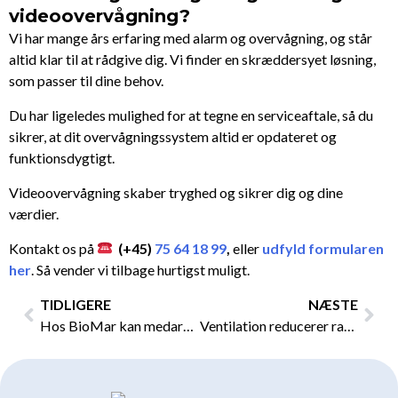
videoovervågning?
Vi har mange års erfaring med alarm og overvågning, og står
altid klar til at rådgive dig. Vi finder en skræddersyet løsning,
som passer til dine behov.
Du har ligeledes mulighed for at tegne en serviceaftale, så du
sikrer, at dit overvågningssystem altid er opdateret og
funktionsdygtigt.
Videoovervågning skaber tryghed og sikrer dig og dine
værdier.
Kontakt os på
(+45)
75 64 18 99
,
eller
udfyld formularen
her
. Så vender vi tilbage hurtigst muligt.
Tidligere
Næs
TIDLIGERE
NÆSTE
Hos BioMar kan medarbejderne lade elbilen op, mens de er på arbejde
Ventilation reducerer radon i indeklimaet