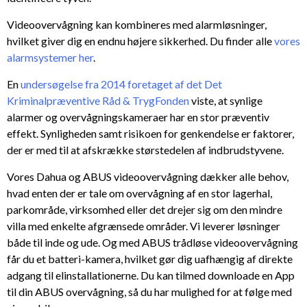
Videoovervågning kan kombineres med alarmløsninger,
hvilket giver dig en endnu højere sikkerhed. Du finder alle
vores
alarmsystemer her
.
En
undersøgelse fra 2014 foretaget af det Det
Kriminalpræventive Råd & TrygFonden
viste, at synlige
alarmer og overvågningskameraer har en stor præventiv
effekt. Synligheden samt risikoen for genkendelse er faktorer,
der er med til at afskrække størstedelen af indbrudstyvene.
Vores Dahua og ABUS videoovervågning dækker alle behov,
hvad enten der er tale om overvågning af en stor lagerhal,
parkområde, virksomhed eller det drejer sig om den mindre
villa med enkelte afgrænsede områder. Vi leverer løsninger
både til inde og ude. Og med ABUS trådløse videoovervågning
får du et batteri-kamera, hvilket gør dig uafhængig af direkte
adgang til elinstallationerne. Du kan tilmed downloade en App
til din ABUS overvågning, så du har mulighed for at følge med