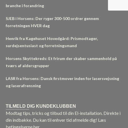
branche i forandring
SJEB i Horsens: Der ryger 300-500 ordrer gennem
forretningen HVER dag
Henrik fra Kagehuset Hovedgård: Prismodtager,
surdejsentusiast og forretningsmand
Horsens Skyttekreds: Et frirum der skaber sammenhold på
tværs af aldersgrupper
LASR fra Horsens: Dansk firstmover inden for lasersvejsning
og laserafrensning
TILMELD DIG KUNDEKLUBBEN
Modtag tips, tricks og tilbud til din El-installation. Direkte i
din indbakke. Du kan til enhver tid afmelde dig!
Læs
betingelserne her.