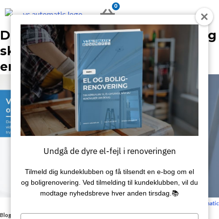
Gå
0
KURV
til
indholdet
Dahua & ABUS videoovervågning
skaber tryghed for private og
erhverv
Undgå de dyre el-fejl i renoveringen
Tilmeld dig kundeklubben og få tilsendt en e‑bog om el
og boligrenovering. Ved tilmelding til kundeklubben, vil du
modtage nyhedsbreve hver anden tirsdag.📚
Sidst redigeret: 1. juni 2023 / Skrevet af:
VS Automatic
Blog
/
Dahua & ABUS videoovervågning skaber tryghed for private og erhverv
Type