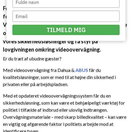
your
Følg med i, hvad der sker, når du ikke er hjemme – og
name
Type
forebyg ubudne gæsters indtrængen.
your
Videoovervågning skaber tryghed, både for private
email
TILMELD MIG
og erhverv, og har en præventiv effekt. Læs om
vores sikkerhedsløsninger og få styr på
lovgivningen omkring videoovervågning.
Er du træt af ubudne gæster?
Med videoovervågning fra Dahua &
ABUS
får du
kvalitetsløsninger, som er med til at højne din sikkerhed i
privaten eller på arbejdspladsen.
Med et opdateret videoovervågningssystem får du en
sikkerhedsløsning, som kan være et behjælpeligt værktøj for
politiet i tilfælde af indbrud eller ulovlig indtrængen.
Overvågningsmateriale – med skarp billedkvalitet – kan være
en vigtig og afgørende faktor i politiets arbejde mod at
identificere tyven.