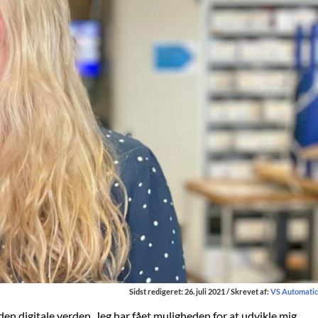
Sidst redigeret: 26. juli 2021 / Skrevet af:
VS Automatic
den digitale verden. Jeg har fået muligheden for at udvikle mig