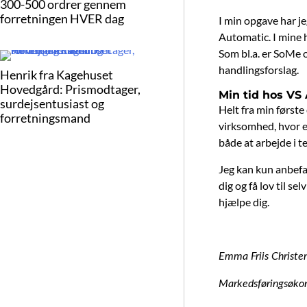
300-500 ordrer gennem
forretningen HVER dag
I min opgave har j
Automatic. I mine h
Som bl.a. er SoMe o
handlingsforslag.
Henrik fra Kagehuset
Hovedgård: Prismodtager,
Min tid hos VS
surdejsentusiast og
Helt fra min først
forretningsmand
virksomhed, hvor en
både at arbejde i t
Jeg kan kun anbefal
dig og få lov til se
hjælpe dig.
Emma Friis Christe
Markedsføringsø