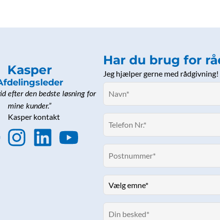
Har du brug for r
Kasper
Jeg hjælper gerne med rådgivning!
Afdelingsleder
tid efter den bedste løsning for
mine kunder.”
F
I
L
Y
n
i
o
s
n
u
e
t
k
t
b
a
e
u