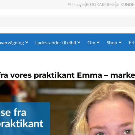
📕E-bøger
BLOG
KARRIERE
📧 KUNDE
overvågning
Ladestander til elbil
Om
Shop
Er
 fra vores praktikant Emma – mar