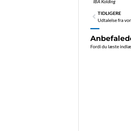
IBA Kolding
Tidligere
TIDLIGERE
Udtalelse fra vo
Anbefaled
Fordi du læste indlæg