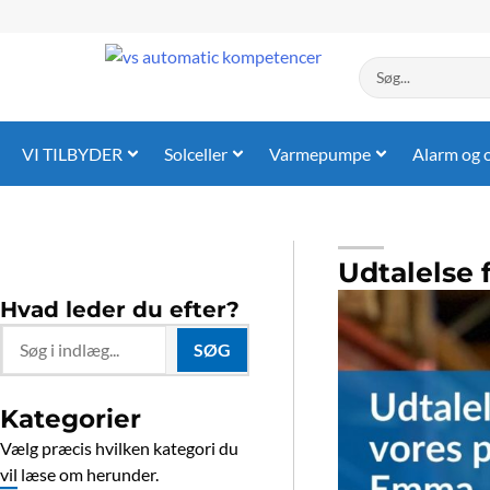
Gå
til
indholdet
Search
...
VI TILBYDER
Solceller
Varmepumpe
Alarm og 
Udtalelse
Hvad leder du efter?
Search
SØG
...
Kategorier
Vælg præcis hvilken kategori du
vil læse om herunder.