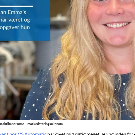
s praktikant Emma – markedsføringsøkonom
ikant hos VS Automatic
har givet mig rigtig meget læring inden for 