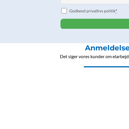
o
g
d
b
Godkend privatlivs politik
*
o
r
i
e
k
a
n
m
Anmeldelse
Det siger vores kunder om elarbejde