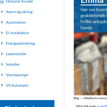
Historier forside
Alarm og sikring
Automation
El-installation
Energioptimering
Ladestander
Solceller
Varmepumpe
VS Automatic
Blog
/
Udtalelse fra vore
Min tid som
prakt