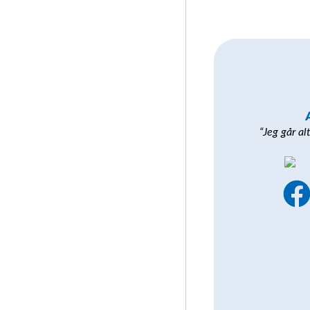
“Jeg går al
a
c