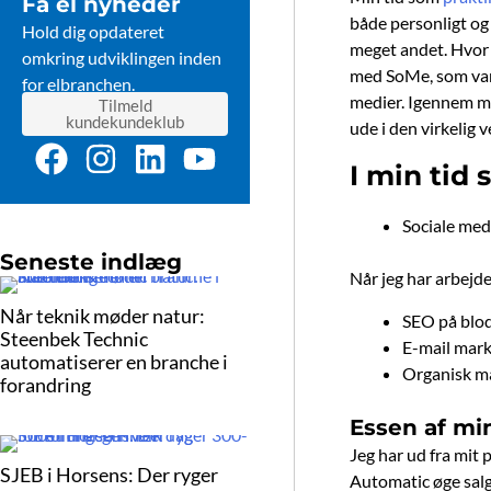
Få el nyheder
både personligt og
Hold dig opdateret
meget andet. Hvor j
omkring udviklingen inden
med SoMe, som var d
for elbranchen.
medier. Igennem mi
Tilmeld
kundekundeklub
ude i den virkelig 
F
I
L
Y
I min tid
a
n
i
o
c
s
n
u
Sociale med
e
t
k
t
Seneste indlæg
b
a
e
u
Når jeg har arbejd
o
g
d
b
Når teknik møder natur:
SEO på blod
Steenbek Technic
o
r
i
e
E-mail mark
automatiserer en branche i
k
a
n
Organisk m
forandring
m
Essen af m
Jeg har ud fra mit
SJEB i Horsens: Der ryger
Automatic øge salg