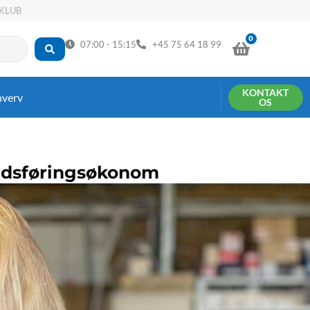
KLUB
0
KURV
07:00 - 15:15
+45 75 64 18 99
KONTAKT
hverv
OS
kedsføringsøkonom