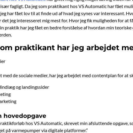
 især fagligt. Da jeg som praktikant hos VS Automatic har fået mu
eg har fået lov til at finde ud af hvad jeg synes var interessant. H
et jeg interesseret mig mest for. Hvor jeg fik muligheden for at få 
n praktik har jeg fået en bedre forståelse af hvordan min teorisk
verden.
 som praktikant har jeg arbejdet m
ier
et med de sociale medier, har jeg arbejdet med contentplan for at 
indlæg og landingssider
eting
arketing
in hovedopgave
 praktikforløb hos VS Automatic, skrevet min afsluttende opgave, 
et på varmepumper via digitale platformer.”