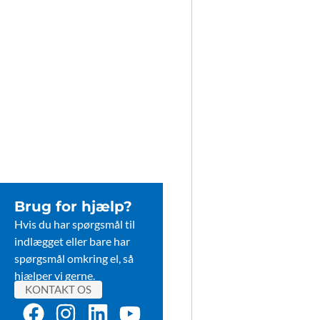
Brug for hjælp?
Hvis du har spørgsmål til
indlægget eller bare har
spørgsmål omkring el, så
hjælper vi gerne.
KONTAKT OS
F
I
L
Y