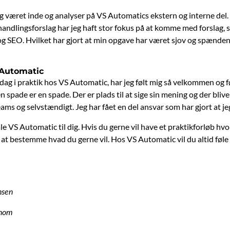
eg været inde og analyser på VS Automatics ekstern og interne del.
andlingsforslag har jeg haft stor fokus på at komme med forslag, so
g SEO. Hvilket har gjort at min opgave har været sjov og spændende
 Automatic
e dag i praktik hos VS Automatic, har jeg følt mig så velkommen og
 spade er en spade. Der er plads til at sige sin mening og der blive
eams og selvstændigt. Jeg har fået en del ansvar som har gjort at 
e VS Automatic til dig. Hvis du gerne vil have et praktikforløb hvo
lv at bestemme hvad du gerne vil. Hos VS Automatic vil du altid føle 
nsen
konom