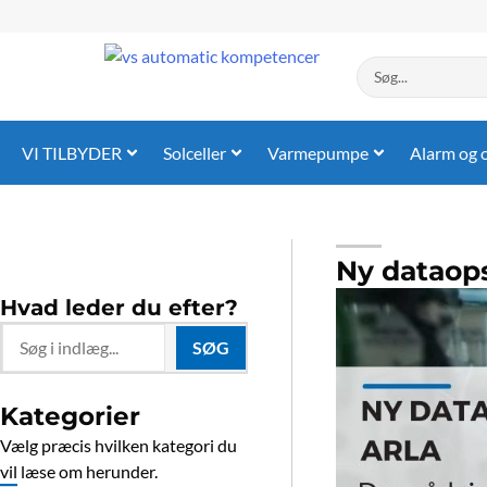
Gå
til
indholdet
Search
...
VI TILBYDER
Solceller
Varmepumpe
Alarm og 
Ny dataops
Hvad leder du efter?
Search
SØG
...
Kategorier
Vælg præcis hvilken kategori du
vil læse om herunder.