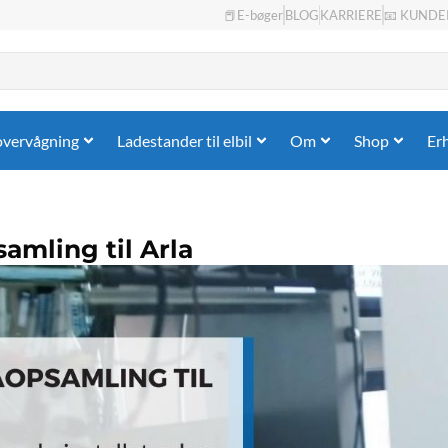
📕E-bøger
BLOG
KARRIERE
📧 KUNDE
overvågning
Ladestander til elbil
Om
Shop
Er
amling til Arla