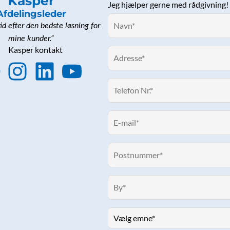
Kasper
Jeg hjælper gerne med rådgivning!
Afdelingsleder
tid efter den bedste løsning for
mine kunder.”
F
I
L
Y
n
i
o
s
n
u
e
t
k
t
b
a
e
u
o
g
d
b
o
r
i
e
k
a
n
m