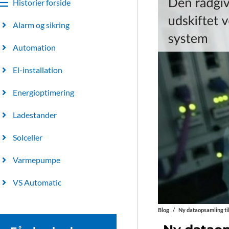
Historier forside
Alarm og sikring
Automation
El-installation
Energioptimering
Ladestander
Solceller
Varmepumpe
VS Automatic
Blog
/
Ny dataopsamling til