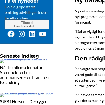
Ny dataop
Få el nyheder
Hold dig opdateret
Ny dataopsamling ti
omkring udviklingen inden
nyt program til dat
for elbranchen.
for meget.
Tilmeld
kundekundeklub
F
I
L
Y
”Det er vigtigt for
egenkontrol. Et sys
a
n
i
o
alarmgrænser, som e
c
s
n
u
problemer, så man 
e
t
k
t
Seneste indlæg
Den rådgiv
b
a
e
u
o
g
d
b
Når teknik møder natur:
”Vi valgte den rådg
Steenbek Technic
o
r
i
e
været gode til at s
automatiserer en branche i
k
a
n
et system, som vi e
forandring
slutbrugerne.”
m
”Vi havde sammensat
give deres mening 
SJEB i Horsens: Der ryger