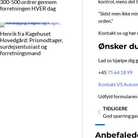
300-500 ordrer gennem
kontrol, mens det t
forretningen HVER dag
”Sidst men ikke min
orden.”
Kontakt os og hør 
Henrik fra Kagehuset
Hovedgård: Prismodtager,
Ønsker du
surdejsentusiast og
forretningsmand
Lad os hjælpe dig g
+45
75 64 18 99
Kontakt VS Autom
Udfyld formularen h
Tidligere
TIDLIGERE
God sparring gav 
Anbefaled