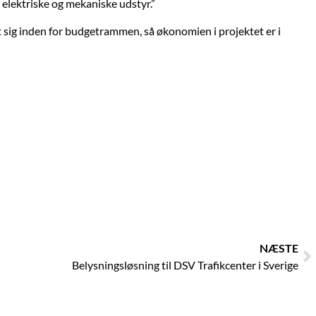
 elektriske og mekaniske udstyr.”
ldt sig inden for budgetrammen, så økonomien i projektet er i
N
NÆSTE
Belysningsløsning til DSV Trafikcenter i Sverige