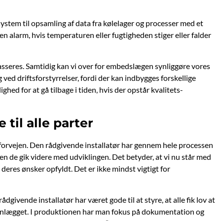
system til opsamling af data fra kølelager og processer med et
en alarm, hvis temperaturen eller fugtigheden stiger eller falder
kasseres. Samtidig kan vi over for embedslægen synliggøre vores
ved driftsforstyrrelser, fordi der kan indbygges forskellige
ed for at gå tilbage i tiden, hvis der opstår kvalitets-
 til alle parter
 i forvejen. Den rådgivende installatør har gennem hele processen
nden de gik videre med udviklingen. Det betyder, at vi nu står med
 deres ønsker opfyldt. Det er ikke mindst vigtigt for
givende installatør har været gode til at styre, at alle fik lov at
il anlægget. I produktionen har man fokus på dokumentation og