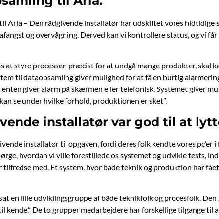
samling til Arla.
l Arla – Den rådgivende installatør har udskiftet vores hidtidige 
afangst og overvågning. Derved kan vi kontrollere status, og vi får 
 os at styre processen præcist for at undgå mange produkter, skal 
tem til dataopsamling giver mulighed for at få en hurtig alarmering 
nten giver alarm på skærmen eller telefonisk. Systemet giver muligh
kan se under hvilke forhold, produktionen er sket”.
ende installatør var god til at lytte
ivende installatør til opgaven, fordi deres folk kendte vores pc’er
pørge, hvordan vi ville forestillede os systemet og udvikle tests, i
r tilfredse med. Et system, hvor både teknik og produktion har fået
 en lille udviklingsgruppe af både teknikfolk og procesfolk. Den råd
til kende.” De to grupper medarbejdere har forskellige tilgange t