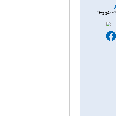
“Jeg går al
a
c