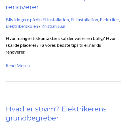
vide
renoverer
om
el,
Bliv klogere på din El Installation
,
EL Installation
,
Elektriker
,
når
Elektrikerskolen
/
Kristian Juul
du
renoverer
Hvor mange stikkontakter skal der være i en bolig? Hvor
skal de placeres? Få vores bedste tips til el, når du
renoverer.
Read More »
Hvad
er
strøm?
Hvad er strøm? Elektrikerens
Elektrikerens
grundbegreber
grundbegreber