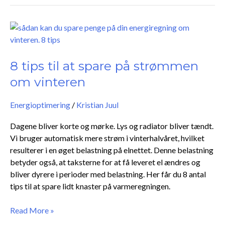
8
tips
til
at
8 tips til at spare på strømmen
spare
om vinteren
på
strømmen
Energioptimering
/
Kristian Juul
om
vinteren
Dagene bliver korte og mørke. Lys og radiator bliver tændt.
Vi bruger automatisk mere strøm i vinterhalvåret, hvilket
resulterer i en øget belastning på elnettet. Denne belastning
betyder også, at taksterne for at få leveret el ændres og
bliver dyrere i perioder med belastning. Her får du 8 antal
tips til at spare lidt knaster på varmeregningen.
Read More »