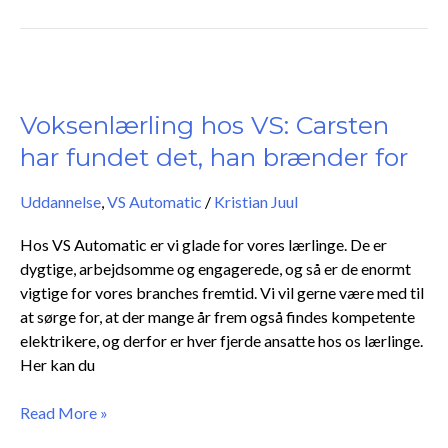
Voksenlærling
hos
VS:
Voksenlærling hos VS: Carsten
Carsten
har fundet det, han brænder for
har
fundet
Uddannelse
,
VS Automatic
/
Kristian Juul
det,
han
Hos VS Automatic er vi glade for vores lærlinge. De er
brænder
dygtige, arbejdsomme og engagerede, og så er de enormt
for
vigtige for vores branches fremtid. Vi vil gerne være med til
at sørge for, at der mange år frem også findes kompetente
elektrikere, og derfor er hver fjerde ansatte hos os lærlinge.
Her kan du
Read More »