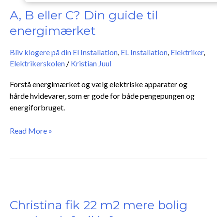
B
eller
A, B eller C? Din guide til
C?
energimærket
Din
guide
Bliv klogere på din El Installation
,
EL Installation
,
Elektriker
,
til
Elektrikerskolen
/
Kristian Juul
energimærket
Forstå energimærket og vælg elektriske apparater og
hårde hvidevarer, som er gode for både pengepungen og
energiforbruget.
Read More »
Christina
fik
22
Christina fik 22 m2 mere bolig
m2