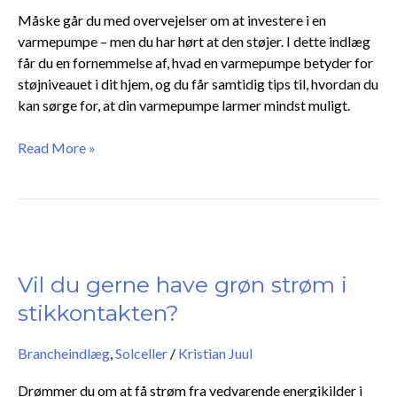
hele
Måske går du med overvejelser om at investere i en
verden
varmepumpe – men du har hørt at den støjer. I dette indlæg
får du en fornemmelse af, hvad en varmepumpe betyder for
støjniveauet i dit hjem, og du får samtidig tips til, hvordan du
kan sørge for, at din varmepumpe larmer mindst muligt.
Read More »
Vil
du
gerne
Vil du gerne have grøn strøm i
have
stikkontakten?
grøn
strøm
Brancheindlæg
,
Solceller
/
Kristian Juul
i
stikkontakten?
Drømmer du om at få strøm fra vedvarende energikilder i