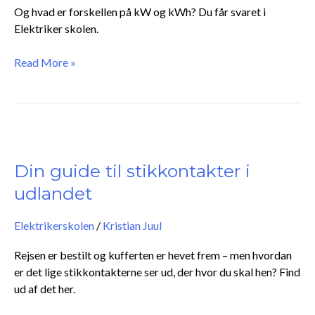
Og hvad er forskellen på kW og kWh? Du får svaret i
Elektriker skolen.
Read More »
Din
guide
til
Din guide til stikkontakter i
stikkontakter
udlandet
i
udlandet
Elektrikerskolen
/
Kristian Juul
Rejsen er bestilt og kufferten er hevet frem – men hvordan
er det lige stikkontakterne ser ud, der hvor du skal hen? Find
ud af det her.