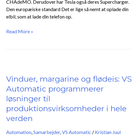
CHAdeMO. Derudover har Tesla også deres Supercharger.
Den europæiske standard Det er lige så nemt at oplade din
elbil, som at lade din telefon op.
Read More »
Vinduer,
margarine
og
Vinduer, margarine og flødeis: VS
flødeis:
Automatic programmerer
VS
løsninger til
Automatic
programmerer
produktionsvirksomheder i hele
løsninger
verden
til
produktionsvirksomheder
Automation
,
Samarbejder
,
VS Automatic
/
Kristian Juul
i