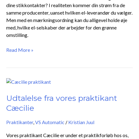
dine stikkontakter? I realiteten kommer din strøm fra de
samme producenter, uanset hvilken el-leverandør du vælger.
Men med en mærkningsordning kan du alligevel holde øje
med, hvilke el-selskaber der arbejder for den grønne
omstilling.
Read More »
Udtalelse
fra
vores
Udtalelse fra vores praktikant
praktikant
Cæcilie
Cæcilie
Praktikanter
,
VS Automatic
/
Kristian Juul
Vores praktikant Cæcilie er under et praktikforløb hos os,