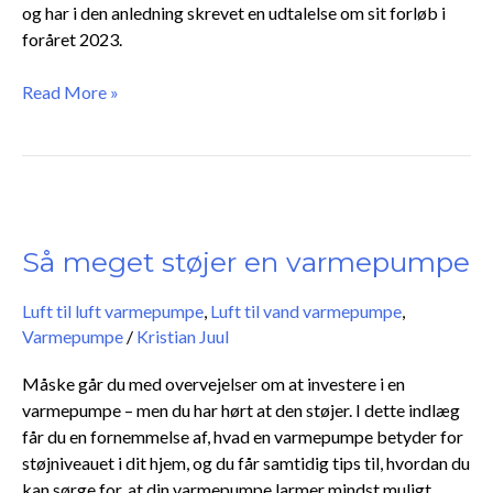
og har i den anledning skrevet en udtalelse om sit forløb i
foråret 2023.
Read More »
Så
meget
støjer
Så meget støjer en varmepumpe
en
varmepumpe
Luft til luft varmepumpe
,
Luft til vand varmepumpe
,
Varmepumpe
/
Kristian Juul
Måske går du med overvejelser om at investere i en
varmepumpe – men du har hørt at den støjer. I dette indlæg
får du en fornemmelse af, hvad en varmepumpe betyder for
støjniveauet i dit hjem, og du får samtidig tips til, hvordan du
kan sørge for, at din varmepumpe larmer mindst muligt.