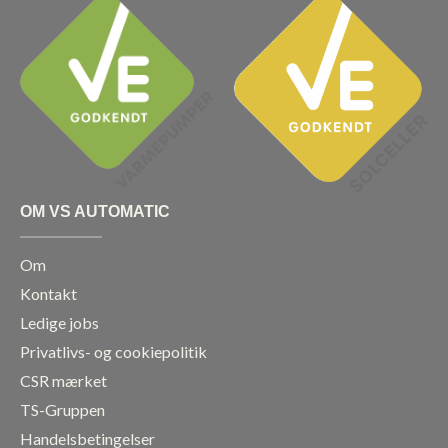
b
a
e
u
o
g
d
b
o
r
i
e
k
a
n
m
OM VS AUTOMATIC
Om
Kontakt
Ledige jobs
Privatlivs- og cookiepolitik
CSR mærket
TS-Gruppen
Handelsbetingelser