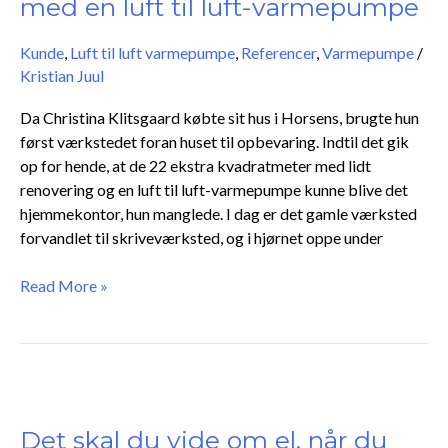
med en luft til luft-varmepumpe
mere
bolig
Kunde
,
Luft til luft varmepumpe
,
Referencer
,
Varmepumpe
/
med
Kristian Juul
en
luft
Da Christina Klitsgaard købte sit hus i Horsens, brugte hun
til
først værkstedet foran huset til opbevaring. Indtil det gik
luft-
op for hende, at de 22 ekstra kvadratmeter med lidt
varmepumpe
renovering og en luft til luft-varmepumpe kunne blive det
hjemmekontor, hun manglede. I dag er det gamle værksted
forvandlet til skriveværksted, og i hjørnet oppe under
Read More »
Det
skal
du
Det skal du vide om el, når du