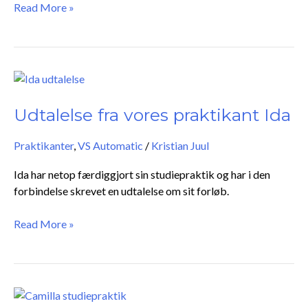
Read More »
Udtalelse
fra
vores
Udtalelse fra vores praktikant Ida
praktikant
Ida
Praktikanter
,
VS Automatic
/
Kristian Juul
Ida har netop færdiggjort sin studiepraktik og har i den
forbindelse skrevet en udtalelse om sit forløb.
Read More »
Udtalelse