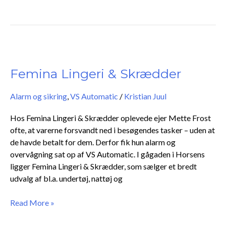
Femina
Lingeri
&
Femina Lingeri & Skrædder
Skrædder
Alarm og sikring
,
VS Automatic
/
Kristian Juul
Hos Femina Lingeri & Skrædder oplevede ejer Mette Frost
ofte, at varerne forsvandt ned i besøgendes tasker – uden at
de havde betalt for dem. Derfor fik hun alarm og
overvågning sat op af VS Automatic. I gågaden i Horsens
ligger Femina Lingeri & Skrædder, som sælger et bredt
udvalg af bl.a. undertøj, nattøj og
Read More »