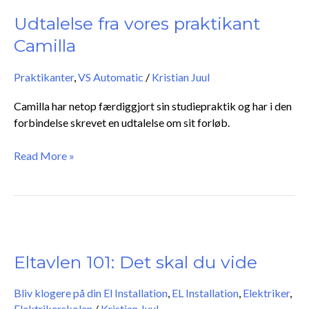
fra
vores
Udtalelse fra vores praktikant
praktikant
Camilla
Camilla
Praktikanter
,
VS Automatic
/
Kristian Juul
Camilla har netop færdiggjort sin studiepraktik og har i den
forbindelse skrevet en udtalelse om sit forløb.
Read More »
Eltavlen
101:
Det
Eltavlen 101: Det skal du vide
skal
du
Bliv klogere på din El Installation
,
EL Installation
,
Elektriker
,
vide
Elektrikerskolen
/
Kristian Juul