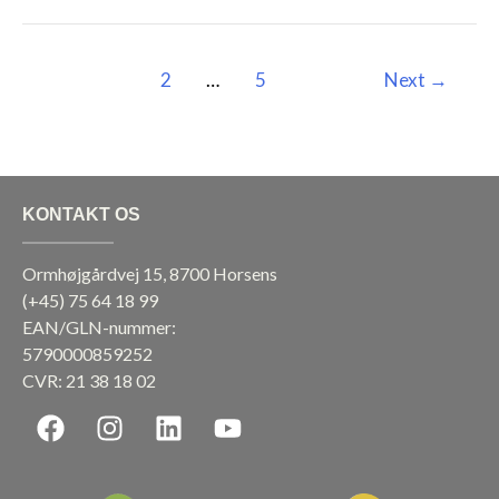
1
2
…
5
Next
→
KONTAKT OS
Ormhøjgårdvej 15, 8700 Horsens
(+45)
75 64 18 99
EAN/GLN-nummer:
5790000859252
CVR: 21 38 18 02
F
I
L
Y
a
n
i
o
c
s
n
u
e
t
k
t