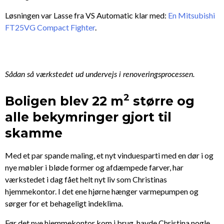
Løsningen var Lasse fra VS Automatic klar med:
En Mitsubishi
FT25VG Compact Fighter
.
Sådan så værkstedet ud undervejs i renoveringsprocessen.
2
Boligen blev 22 m
større og
alle bekymringer gjort til
skamme
Med et par spande maling, et nyt vinduesparti med en dør i og
nye møbler i bløde former og afdæmpede farver, har
værkstedet i dag fået helt nyt liv som Christinas
hjemmekontor. I det ene hjørne hænger varmepumpen og
sørger for et behageligt indeklima.
Før det nye hjemmekontor kom i brug, havde Christina nogle