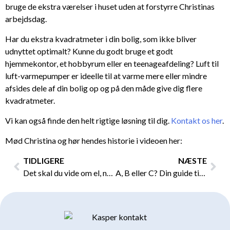
bruge de ekstra værelser i huset uden at forstyrre Christinas
arbejdsdag.
Har du ekstra kvadratmeter i din bolig, som ikke bliver
udnyttet optimalt? Kunne du godt bruge et godt
hjemmekontor, et hobbyrum eller en teenageafdeling? Luft til
luft-varmepumper er ideelle til at varme mere eller mindre
afsides dele af din bolig op og på den måde give dig flere
kvadratmeter.
Vi kan også finde den helt rigtige løsning til dig.
Kontakt os her
.
Mød Christina og hør hendes historie i videoen her:
Tidligere
Næs
TIDLIGERE
NÆSTE
Det skal du vide om el, når du renoverer
A, B eller C? Din guide til energimærket