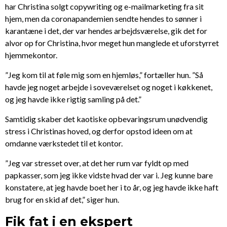
har Christina solgt copywriting og e-mailmarketing fra sit
hjem, men da coronapandemien sendte hendes to sønner i
karantæne i det, der var hendes arbejdsværelse, gik det for
alvor op for Christina, hvor meget hun manglede et uforstyrret
hjemmekontor.
”Jeg kom til at føle mig som en hjemløs,” fortæller hun. ”Så
havde jeg noget arbejde i soveværelset og noget i køkkenet,
og jeg havde ikke rigtig samling på det.”
Samtidig skaber det kaotiske opbevaringsrum unødvendig
stress i Christinas hoved, og derfor opstod ideen om at
omdanne værkstedet til et kontor.
”Jeg var stresset over, at det her rum var fyldt op med
papkasser, som jeg ikke vidste hvad der var i. Jeg kunne bare
konstatere, at jeg havde boet her i to år, og jeg havde ikke haft
brug for en skid af det,” siger hun.
Fik fat i en ekspert