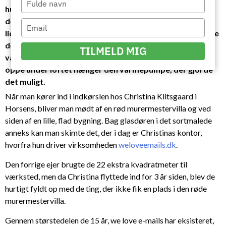
hun først værkstedet foran huset til opbevaring. Indtil
your
det gik op for hende, at de 22 ekstra kvadratmeter med
name
Type
lidt renovering og en luft til luft-varmepumpe kunne blive
your
det hjemmekontor, hun manglede. I dag er det gamle
email
TILMELD MIG
værksted forvandlet til skriveværksted, og i hjørnet
oppe under loftet hænger den varmepumpe, der gjorde
det muligt.
Når man kører ind i indkørslen hos Christina Klitsgaard i
Horsens, bliver man mødt af en rød murermestervilla og ved
siden af en lille, flad bygning. Bag glasdøren i det sortmalede
anneks kan man skimte det, der i dag er Christinas kontor,
hvorfra hun driver virksomheden
weloveemails.dk
.
Den forrige ejer brugte de 22 ekstra kvadratmeter til
værksted, men da Christina flyttede ind for 3 år siden, blev de
hurtigt fyldt op med de ting, der ikke fik en plads i den røde
murermestervilla.
Gennem størstedelen de 15 år, we love e-mails har eksisteret,