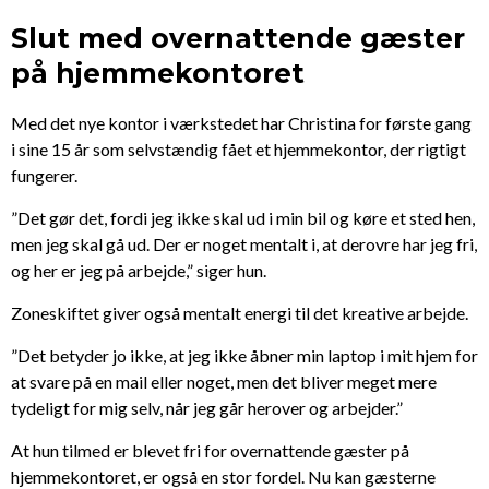
Slut med overnattende gæster
på hjemmekontoret
Med det nye kontor i værkstedet har Christina for første gang
i sine 15 år som selvstændig fået et hjemmekontor, der rigtigt
fungerer.
”Det gør det, fordi jeg ikke skal ud i min bil og køre et sted hen,
men jeg skal gå ud. Der er noget mentalt i, at derovre har jeg fri,
og her er jeg på arbejde,” siger hun.
Zoneskiftet giver også mentalt energi til det kreative arbejde.
”Det betyder jo ikke, at jeg ikke åbner min laptop i mit hjem for
at svare på en mail eller noget, men det bliver meget mere
tydeligt for mig selv, når jeg går herover og arbejder.”
At hun tilmed er blevet fri for overnattende gæster på
hjemmekontoret, er også en stor fordel. Nu kan gæsterne