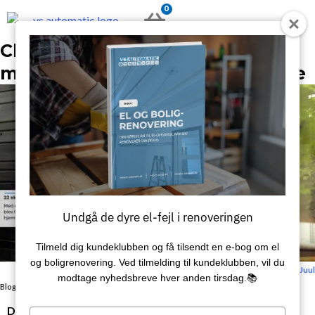
Gå
0
KURV
til
indholdet
Christina fik 22 m2 mere bolig
med en luft til luft-varmepumpe
Undgå de dyre el-fejl i renoveringen
Tilmeld dig kundeklubben og få tilsendt en e‑bog om el
og boligrenovering. Ved tilmelding til kundeklubben, vil du
Sidst redigeret: 16. august 2024 / Skrevet af:
Kristian Juul
modtage nyhedsbreve hver anden tirsdag.📚
Blog
/
Christina fik 22 m2 mere bolig med en luft til luft-varmepumpe
Da Christina Klitsgaard købte sit hus i Horsens, brugte
Type