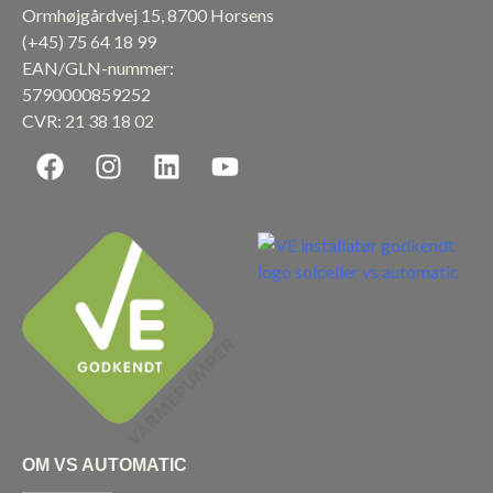
Ormhøjgårdvej 15, 8700 Horsens
(+45)
75 64 18 99
EAN/GLN-nummer:
5790000859252
CVR: 21 38 18 02
F
I
L
Y
a
n
i
o
c
s
n
u
e
t
k
t
b
a
e
u
o
g
d
b
o
r
i
e
k
a
n
m
OM VS AUTOMATIC