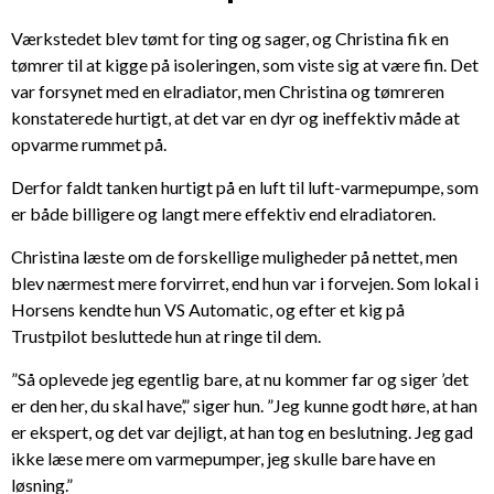
Værkstedet blev tømt for ting og sager, og Christina fik en
tømrer til at kigge på isoleringen, som viste sig at være fin. Det
var forsynet med en elradiator, men Christina og tømreren
konstaterede hurtigt, at det var en dyr og ineffektiv måde at
opvarme rummet på.
Derfor faldt tanken hurtigt på en luft til luft-varmepumpe, som
er både billigere og langt mere effektiv end elradiatoren.
Christina læste om de forskellige muligheder på nettet, men
blev nærmest mere forvirret, end hun var i forvejen. Som lokal i
Horsens kendte hun VS Automatic, og efter et kig på
Trustpilot besluttede hun at ringe til dem.
”Så oplevede jeg egentlig bare, at nu kommer far og siger ’det
er den her, du skal have’,” siger hun. ”Jeg kunne godt høre, at han
er ekspert, og det var dejligt, at han tog en beslutning. Jeg gad
ikke læse mere om varmepumper, jeg skulle bare have en
løsning.”