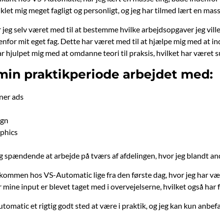
iklet mig meget fagligt og personligt, og jeg har tilmed lært en m
r jeg selv været med til at bestemme hvilke arbejdsopgaver jeg vill
denfor mit eget fag. Dette har været med til at hjælpe mig med at 
 hjulpet mig med at omdanne teori til praksis, hvilket har været s
 min praktikperiode arbejdet med:
ner ads
ign
phics
g spændende at arbejde på tværs af afdelingen, hvor jeg blandt and
elkommen hos VS-Automatic lige fra den første dag, hvor jeg har væ
 mine input er blevet taget med i overvejelserne, hvilket også har f
-Automatic et rigtig godt sted at være i praktik, og jeg kan kun anbe