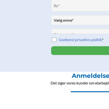
o
r
i
e
k
a
n
m
Godkend privatlivs politik
*
Anmeldelse
Det siger vores kunder om elarbejde