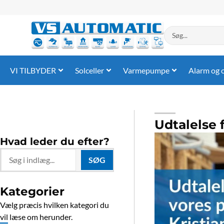
Gå
til
indholdet
Search
...
VI TILBYDER
Solceller
Varmepumpe
Alarm og 
Udtalelse 
Hvad leder du efter?
Search
SØG
...
Kategorier
Vælg præcis hvilken kategori du
vil læse om herunder.