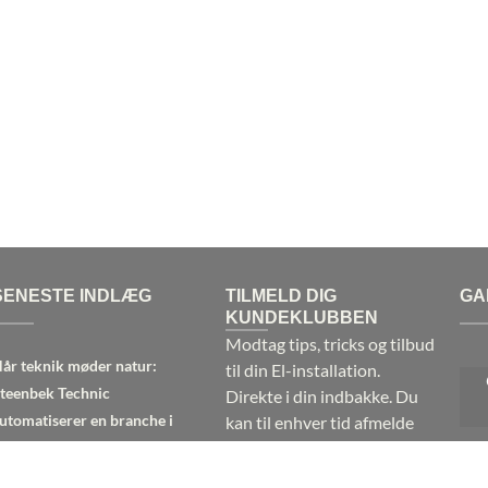
SENESTE INDLÆG
TILMELD DIG
GA
KUNDEKLUBBEN
Modtag tips, tricks og tilbud
år teknik møder natur:
til din El-installation.
teenbek Technic
Direkte i din indbakke. Du
utomatiserer en branche i
kan til enhver tid afmelde
orandring
dig!
Læs betingelserne her.