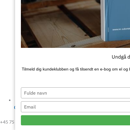
Undgå de
Tilmeld dig kundeklubben og få tilsendt en e‑bog om el og 
Type
your
name
Type
07:00 - 15:15
your
email
+45 75 64 18 99