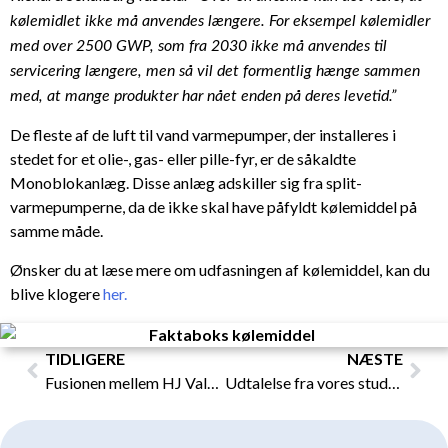
kølemidlet ikke må anvendes længere. For eksempel kølemidler
med over 2500 GWP, som fra 2030 ikke må anvendes til
servicering længere, men så vil det formentlig hænge sammen
med, at mange produkter har nået enden på deres levetid.”
De fleste af de luft til vand varmepumper, der installeres i
stedet for et olie-, gas- eller pille-fyr, er de såkaldte
Monoblokanlæg. Disse anlæg adskiller sig fra split-
varmepumperne, da de ikke skal have påfyldt kølemiddel på
samme måde.
Ønsker du at læse mere om udfasningen af kølemiddel, kan du
blive klogere
her.
Tidligere
Næs
TIDLIGERE
NÆSTE
Fusionen mellem HJ Valeur og VS Automatic
Udtalelse fra vores studiepraktikant Karoline