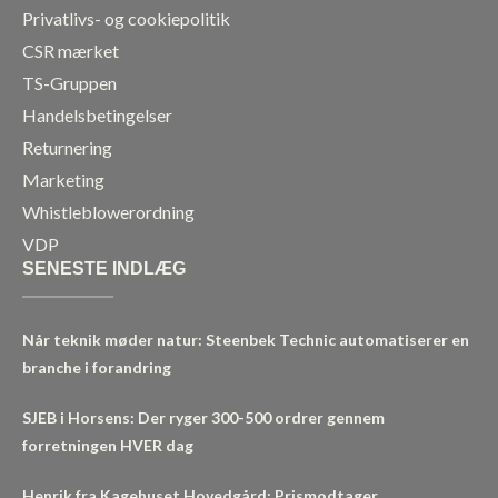
Privatlivs- og cookiepolitik
CSR mærket
TS-Gruppen
Handelsbetingelser
Returnering
Marketing
Whistleblowerordning
VDP
SENESTE INDLÆG
Når teknik møder natur: Steenbek Technic automatiserer en
branche i forandring
SJEB i Horsens: Der ryger 300-500 ordrer gennem
forretningen HVER dag
Henrik fra Kagehuset Hovedgård: Prismodtager,