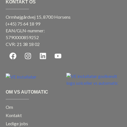
KONTAKT OS
Ormhøjgårdvej 15, 8700 Horsens
(+45)
75 64 18 99
EAN/GLN-nummer:
5790000859252
CVR: 21 38 18 02
F
I
L
Y
a
n
i
o
c
s
n
u
e
t
k
t
b
a
e
u
o
g
d
b
OM VS AUTOMATIC
o
r
i
e
k
a
n
Om
m
Kontakt
Ledige jobs