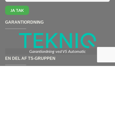
GARANTIORDNING
Garantiordning ved VS Automatic
EN DEL AF TS-GRUPPEN
Vi er en del af TS-gruppen – en stærk og landsdækkende
kæde af el-installatører, der er opdaterede med den sidste
nye teknologi og det høje vidensniveau det kræver at være
de bedste i branchen.