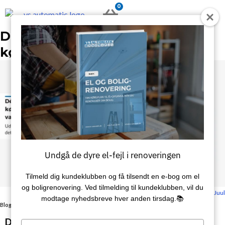
Gå
0
KURV
til
indholdet
Dét skal du også vide om
kølemiddel i varmepumper
Undgå de dyre el-fejl i renoveringen
Tilmeld dig kundeklubben og få tilsendt en e‑bog om el
og boligrenovering. Ved tilmelding til kundeklubben, vil du
Sidst redigeret: 9. november 2022 / Skrevet af:
Kristian Juul
modtage nyhedsbreve hver anden tirsdag.📚
Blog
/
Dét skal du også vide om kølemiddel i varmepumper
Den 3. november 2022 udsendte
TEKNIQ
Type