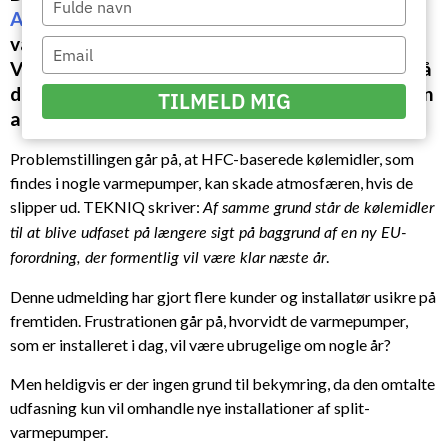
Arbejdsgiverne en artikel
omkring kølemiddel i
your
varmepumper, da flere kølemidler skal udfases.
name
Type
Vi viderebringer her den nyttige information, så
your
email
du er opdateret på, hvad det betyder for brugen
TILMELD MIG
af varmepumper.
Problemstillingen går på, at HFC-baserede kølemidler, som
findes i nogle varmepumper, kan skade atmosfæren, hvis de
slipper ud. TEKNIQ skriver:
Af samme grund står de kølemidler
til at blive udfaset på længere sigt på baggrund af en ny EU-
.
forordning, der formentlig vil være klar næste år
Denne udmelding har gjort flere kunder og installatør usikre på
fremtiden. Frustrationen går på, hvorvidt de varmepumper,
som er installeret i dag, vil være ubrugelige om nogle år?
Men heldigvis er der ingen grund til bekymring, da den omtalte
udfasning kun vil omhandle nye installationer af split-
varmepumper.