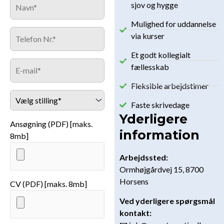
sjov og hygge
Mulighed for uddannelse
via kurser
Et godt kollegialt
fællesskab
Fleksible arbejdstimer
Faste skrivedage
Yderligere
Ansøgning (PDF) [maks.
information
8mb]
Arbejdssted:
Ormhøjgårdvej 15, 8700
Horsens
CV (PDF) [maks. 8mb]
Ved yderligere spørgsmål
kontakt: