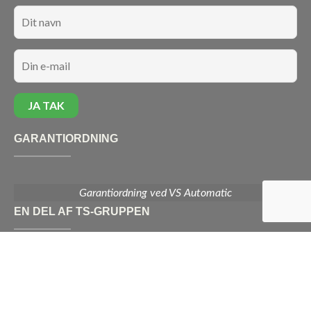
GARANTIORDNING
Garantiordning ved VS Automatic
EN DEL AF TS-GRUPPEN
Vi er en del af TS-gruppen – en stærk og landsdækkende
kæde af el-installatører, der er opdaterede med den sidste