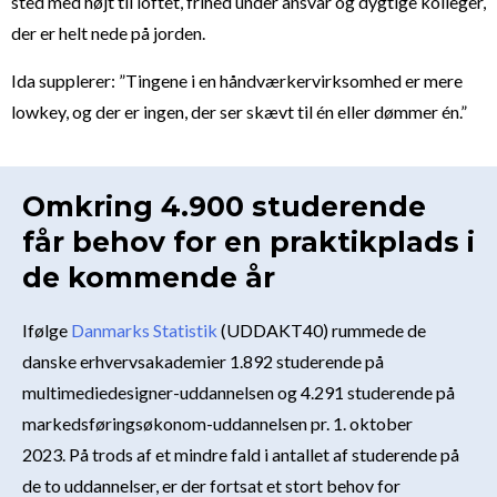
sted med højt til loftet, frihed under ansvar og dygtige kolleger,
der er helt nede på jorden.
Ida supplerer: ”Tingene i en håndværkervirksomhed er mere
lowkey, og der er ingen, der ser skævt til én eller dømmer én.”
Omkring 4.900 studerende
får behov for en praktikplads i
de kommende år
Ifølge
Danmarks Statistik
(UDDAKT40) rummede de
danske erhvervsakademier 1.892 studerende på
multimediedesigner-uddannelsen og 4.291 studerende på
markedsføringsøkonom-uddannelsen pr. 1. oktober
2023. På trods af et mindre fald i antallet af studerende på
de to uddannelser, er der fortsat et stort behov for