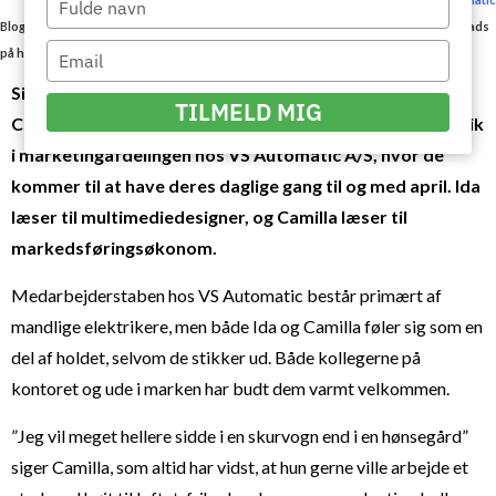
your
Blog
/
Ida og Camilla er marketingpraktikanter hos VS Automatic: Vi har fået en plads
name
Type
på holdet
your
Siden januar 2024 har Ida Viborg Lindskrog (t.h.) og
email
TILMELD MIG
Camilla Søndergaard Andersen (t.v.) været i studiepraktik
i marketingafdelingen hos VS Automatic A/S, hvor de
kommer til at have deres daglige gang til og med april. Ida
læser til multimediedesigner, og Camilla læser til
markedsføringsøkonom.
Medarbejderstaben hos VS Automatic består primært af
mandlige elektrikere, men både Ida og Camilla føler sig som en
del af holdet, selvom de stikker ud. Både kollegerne på
kontoret og ude i marken har budt dem varmt velkommen.
”Jeg vil meget hellere sidde i en skurvogn end i en hønsegård”
siger Camilla, som altid har vidst, at hun gerne ville arbejde et