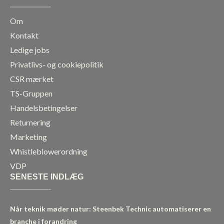
k
a
n
Om
m
Kontakt
Ledige jobs
Privatlivs- og cookiepolitik
CSR mærket
TS-Gruppen
Handelsbetingelser
Returnering
Marketing
Whistleblowerordning
VDP
SENESTE INDLÆG
Når teknik møder natur: Steenbek Technic automatiserer en
branche i forandring