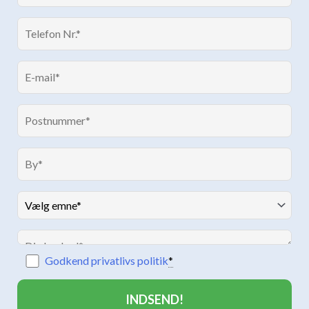
m
Godkend privatlivs politik
*