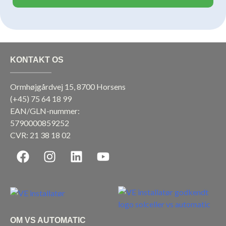
KONTAKT OS
Ormhøjgårdvej 15, 8700 Horsens
(+45)
75 64 18 99
EAN/GLN-nummer:
5790000859252
CVR: 21 38 18 02
F
I
L
Y
a
n
i
o
c
s
n
u
e
t
k
t
b
a
e
u
o
g
d
b
OM VS AUTOMATIC
o
r
i
e