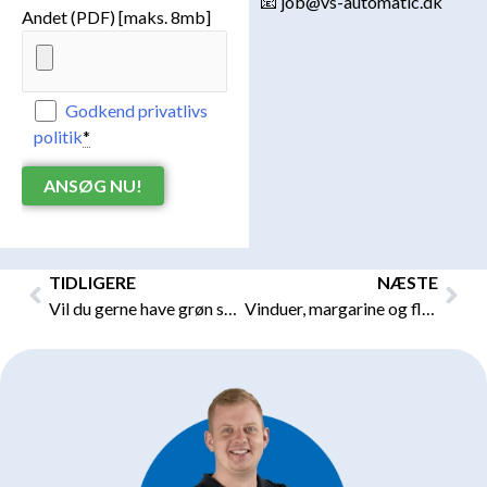
📧 job@vs-automatic.dk
Andet (PDF) [maks. 8mb]
Godkend privatlivs
politik
*
Tidligere
Næs
TIDLIGERE
NÆSTE
Vil du gerne have grøn strøm i stikkontakten?
Vinduer, margarine og flødeis: VS Automatic programmerer løsninger til produktionsvirksomheder i hele verden