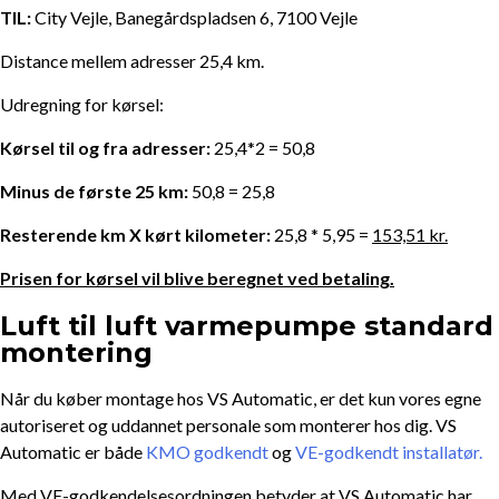
TIL:
City Vejle, Banegårdspladsen 6, 7100 Vejle
Distance mellem adresser 25,4 km.
Udregning for kørsel:
Kørsel til og fra adresser:
25,4*2 = 50,8
Minus de første 25 km:
50,8 = 25,8
Resterende km X kørt kilometer:
25,8 * 5,95 =
153,51 kr.
Prisen for kørsel vil blive beregnet ved betaling.
Luft til luft varmepumpe standard
montering
Når du køber montage hos VS Automatic, er det kun vores egne
autoriseret og uddannet personale som monterer hos dig. VS
Automatic er både
KMO godkendt
og
VE-godkendt installatør.
Med VE-godkendelsesordningen betyder at VS Automatic har