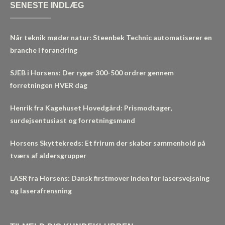
SENESTE INDLÆG
Når teknik møder natur: Steenbek Technic automatiserer en
branche i forandring
SJEB i Horsens: Der ryger 300-500 ordrer gennem
forretningen HVER dag
Henrik fra Kagehuset Hovedgård: Prismodtager,
surdejsentusiast og forretningsmand
Horsens Skyttekreds: Et frirum der skaber sammenhold på
tværs af aldersgrupper
LASR fra Horsens: Dansk firstmover inden for lasersvejsning
og laserafrensning