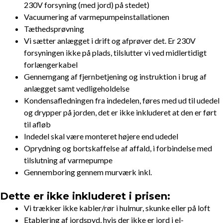
230V forsyning (med jord) på stedet)
Vacuumering af varmepumpeinstallationen
Tæthedsprøvning
Vi sætter anlægget i drift og afprøver det. Er 230V
forsyningen ikke på plads, tilslutter vi ved midlertidigt
forlængerkabel
Gennemgang af fjernbetjening og instruktion i brug af
anlægget samt vedligeholdelse
Kondensafledningen fra indedelen, føres med ud til udedel
og drypper på jorden, det er ikke inkluderet at den er ført
til afløb
Indedel skal være monteret højere end udedel
Oprydning og bortskaffelse af affald, i forbindelse med
tilslutning af varmepumpe
Gennemboring gennem murværk inkl.
Dette er ikke inkluderet i prisen:
Vi trækker ikke kabler/rør i hulmur, skunke eller på loft
Etablering af jordspyd, hvis der ikke er jord i el-