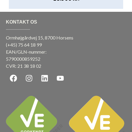
KONTAKT OS
Ormhøjgårdvej 15, 8700 Horsens
(+45)
75 64 18 99
EAN/GLN-nummer:
5790000859252
CVR: 21 38 18 02
F
I
L
Y
a
n
i
o
c
s
n
u
e
t
k
t
b
a
e
u
o
g
d
b
o
r
i
e
k
a
n