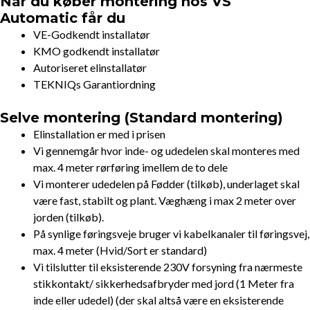
Når du køber montering hos VS
Automatic får du
VE-Godkendt installatør
KMO godkendt installatør
Autoriseret elinstallatør
TEKNIQs Garantiordning
Selve montering (Standard montering)
Elinstallation er med i prisen
Vi gennemgår hvor inde- og udedelen skal monteres med
max. 4 meter rørføring imellem de to dele
Vi monterer udedelen på Fødder (tilkøb), underlaget skal
være fast, stabilt og plant. Væghæng i max 2 meter over
jorden (tilkøb).
På synlige føringsveje bruger vi kabelkanaler til føringsvej,
max. 4 meter (Hvid/Sort er standard)
Vi tilslutter til eksisterende 230V forsyning fra nærmeste
stikkontakt/ sikkerhedsafbryder med jord (1 Meter fra
inde eller udedel) (der skal altså være en eksisterende