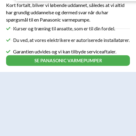
Kort fortalt, bliver vi løbende uddannet, således at vi altid
har grundig uddannelse og dermed svar når du har
spørgsmål til en Panasonic varmepumpe.
Kurser og træning til ansatte, som er til din fordel.
Du ved, at vores elektrikere er autoriserede installatører.
Garantien udvides og vi kan tilbyde serviceaftaler.
SE PANASONIC VARMEPUMPER