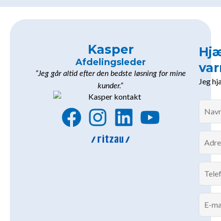
Kasper
Hjæ
Afdelingsleder
va
“Jeg går altid efter den bedste løsning for mine
Jeg hj
kunder.”
F
I
L
Y
a
n
i
o
c
s
n
u
e
t
k
t
b
a
e
u
o
g
d
b