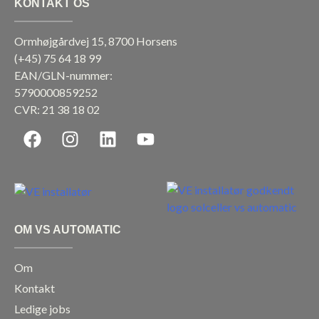
KONTAKT OS
Ormhøjgårdvej 15, 8700 Horsens
(+45)
75 64 18 99
EAN/GLN-nummer:
5790000859252
CVR: 21 38 18 02
F
I
L
Y
a
n
i
o
c
s
n
u
e
t
k
t
b
a
e
u
o
g
d
b
OM VS AUTOMATIC
o
r
i
e
k
a
n
Om
m
Kontakt
Ledige jobs