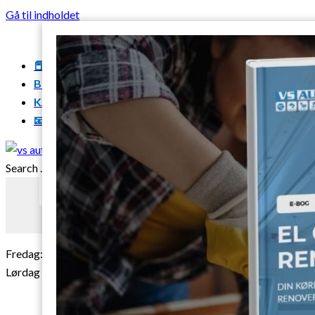
Gå til indholdet
📕E-bøger
BLOG
KARRIERE
📧 KUNDEKLUB
Search ...
Resultater
Fredag: 07.00 - 14.45.
Lørdag + Søndag: Døgnvagt (gælder alle dage)