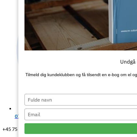
Undgå d
Tilmeld dig kundeklubben og få tilsendt en e‑bog om el og
Type
your
name
Type
07:00 - 15:15
your
email
+45 75 64 18 99