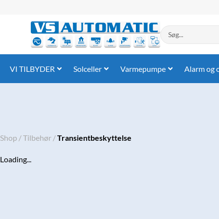
Gå
til
indholdet
Search
...
VI TILBYDER
Solceller
Varmepumpe
Alarm og 
Shop
/
Tilbehør
/
Transientbeskyttelse
Loading...