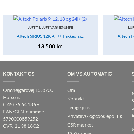
LUFT TIL LUFT VARMEPUMPE
LUF
Altech SIRIUS 12K A+++ Pakkepris...
Altech Po
13.500
kr.
KONTAKT OS
OM VS AUTOMATIC
Ormhøjgårdvej 15, 8700
Om
N
Horsens
Kontakt
S
(+45)
75 64 18 99
Ledige jobs
a
EAN/GLN-nummer:
Privatlivs- og cookiepolitik
f
5790000859252
CSR mærket
CVR: 21 38 18 02
S
TS-Gruppen