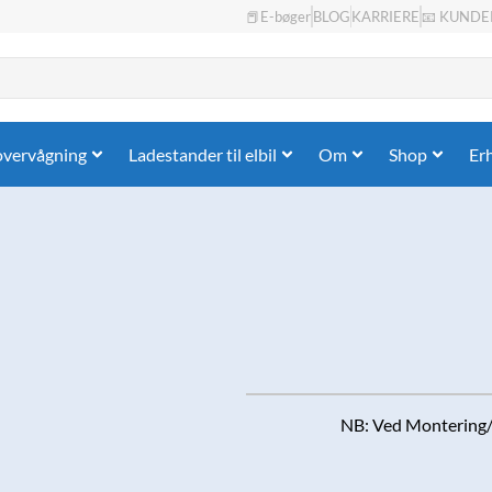
📕E-bøger
BLOG
KARRIERE
📧 KUNDE
overvågning
Ladestander til elbil
Om
Shop
Er
NB: Ved Montering/k