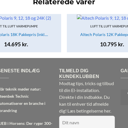
Relaterede varer
T TIL LUFT VARMEPUMPE
LUFT TIL LUFT VARMEP
laris 18K Pakkepris (inkl....
Altech Polaris 12K Pakkepris
14.695
kr.
10.795
kr.
SENESTE INDLÆG
TILMELD DIG
GA
KUNDEKLUBBEN
Modtag tips, tricks og tilbud
år teknik møder natur:
til din El-installation.
teenbek Technic
Direkte i din indbakke. Du
utomatiserer en branche i
kan til enhver tid afmelde
orandring
dig!
Læs betingelserne her.
JEB i Horsens: Der ryger 300-