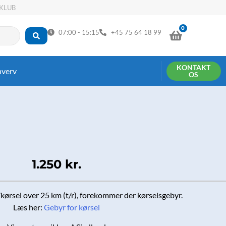
KLUB
0
KURV
07:00 - 15:15
+45 75 64 18 99
KONTAKT
hverv
OS
1.250
kr.
ørsel over 25 km (t/r), forekommer der kørselsgebyr.
Læs her:
Gebyr for kørsel