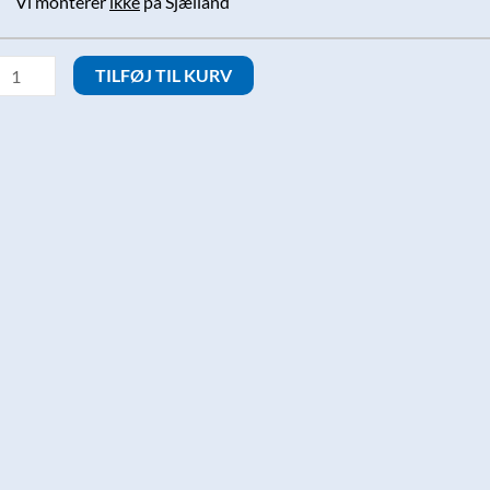
Vi monterer
ikke
på Sjælland
ransientbeskyttelse
TILFØJ TIL KURV
ntal