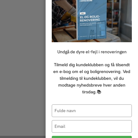
vidensniveau det kræver at
være de bedste i branchen.
Undgå de dyre el-fejl i renoveringen
Tilmeld dig kundeklubben og få tilsendt
en e‑bog om el og boligrenovering. Ved
tilmelding til kundeklubben, vil du
modtage nyhedsbreve hver anden
tirsdag.📚
Type
your
name
Type
your
email