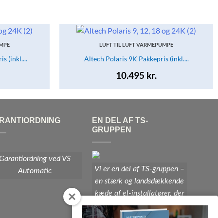
UMPE
LUFT TIL LUFT VARMEPUMPE
 (inkl....
Altech Polaris 9K Pakkepris (inkl....
10.495
kr.
RANTIORDNING
EN DEL AF TS-
GRUPPEN
Garantiordning ved VS
Vi er en del af TS-gruppen –
Automatic
en stærk og landsdækkende
kæde af el-installatører, der
er opdaterede med den sidste
nye teknologi og det høje