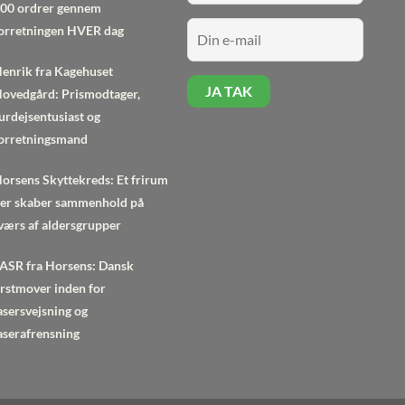
00 ordrer gennem
orretningen HVER dag
enrik fra Kagehuset
ovedgård: Prismodtager,
urdejsentusiast og
orretningsmand
orsens Skyttekreds: Et frirum
er skaber sammenhold på
værs af aldersgrupper
ASR fra Horsens: Dansk
irstmover inden for
asersvejsning og
aserafrensning