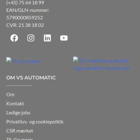
(+45)
75 64 18 99
EAN/GLN-nummer:
5790000859252
CVR: 21 38 18 02
F
I
L
Y
a
n
i
o
c
s
n
u
e
t
k
t
b
a
e
u
o
g
d
b
OM VS AUTOMATIC
o
r
i
e
k
a
n
Om
m
Kontakt
Ledige jobs
Privatlivs- og cookiepolitik
CSR mærket
TS-Gruppen