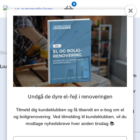
Gå
0
KURV
til
indholdet
Shop
/
Ladestander standardinstallationspris 1 x 22kW (32A)
5.795
kr.
Loading...
NB:
Ved montering over 25km
(t/r) forekommer der
kørselsgebyr. Læs mere under
Undgå de dyre el-fejl i renoveringen
fanen
Gebyr for kørsel
Tilmeld dig kundeklubben og få tilsendt en e‑bog om el
(Kørsel bliver beregnet ved
og boligrenovering. Ved tilmelding til kundeklubben, vil du
check out)
modtage nyhedsbreve hver anden tirsdag.📚
Type