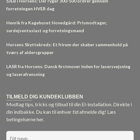
SJEB i Horsens: Der ryger 300-500 ordrer gennem
forretningen HVER dag
Henrik fra Kagehuset Hovedgård: Prismodtager,
surdejsentusiast og forretningsmand
Horsens Skyttekreds: Et frirum der skaber sammenhold på
tværs af aldersgrupper
LASR fra Horsens: Dansk firstmover inden for lasersvejsning
og laserafrensning
TILMELD DIG KUNDEKLUBBEN
Modtag tips, tricks og tilbud til din El-installation. Direkte i
din indbakke. Du kan til enhver tid afmelde dig!
Læs
betingelserne her.