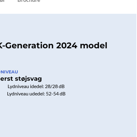
ation
ing)
 K-Generation 2024 model
DNIVEAU
erst støjsvag
Lydniveau idedel: 28/28 dB
Lydniveau udedel: 52-54 dB