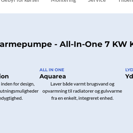
KW
K-
Gener
(inkl.
std.
monter
 varmepumpe - All-In-One 7 KW
antal
ALL IN ONE
LY
ion
Aquarea
Yd
 inden for design,
Laver både varmt brugsvand og
lslutningsmuligheder
opvarmning til radiatorer og gulvvarme
edygtighed.
fra en enkelt, integreret enhed.