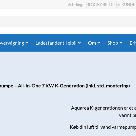
📕E-bøger
BLOG
KARRIERE
📧 KUNDE
overvågning
Ladestander til elbil
Om
Shop
Er
pumpe – All-In-One 7 KW K-Generation (inkl. std. montering)
Aquarea K-generationen er et a
varmt b
Køb din luft til vand varmepumpe 