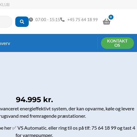
KLUB
0
KURV
07:00 - 15:15
+45 75 64 18 99
KONTAKT
hverv
OS
94.995
kr.
vanceret energieffektivt system, der kan opvarme, køle og levere
rugsvand med fremragende præstationer.
her ✅ VS Automatic. eller ring til os på tlf: 75 64 18 99 og tast 4
for varmepumper.