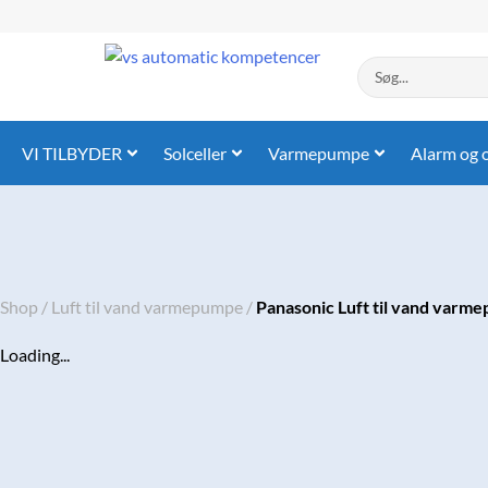
Gå
til
indholdet
Search
...
VI TILBYDER
Solceller
Varmepumpe
Alarm og 
Shop
/
Luft til vand varmepumpe
/
Panasonic Luft til vand varme
Loading...