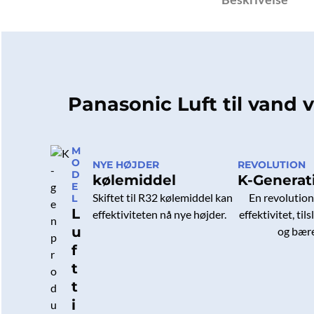
Panasonic Luft til vand
M
O
NYE HØJDER
REVOLUTION
D
kølemiddel
K-Generat
E
Skiftet til R32 kølemiddel kan
En revolution
L
L
effektiviteten nå nye højder.
effektivitet, ti
u
og bær
f
t
t
i