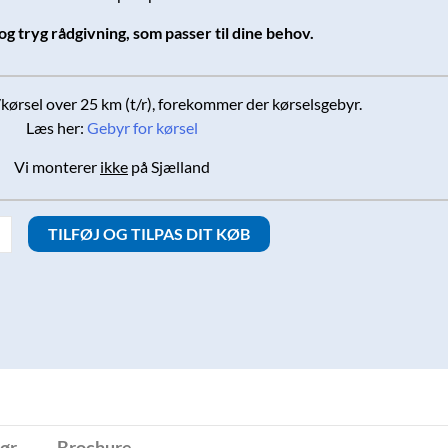
og tryg rådgivning, som passer til dine behov.
ørsel over 25 km (t/r), forekommer der kørselsgebyr.
Læs her:
Gebyr for kørsel
Vi monterer
ikke
på Sjælland
onic
TILFØJ OG TILPAS DIT KØB
pumpe
ør
Brochure