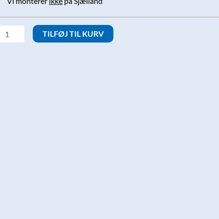
Vi monterer
ikke
på Sjælland
ordspyd
TILFØJ TIL KURV
nkl.
ontering
ntal