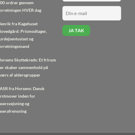
00 ordrer gennem
orretningen HVER dag
enrik fra Kagehuset
ovedgård: Prismodtager,
urdejsentusiast og
orretningsmand
orsens Skyttekreds: Et frirum
er skaber sammenhold på
værs af aldersgrupper
ASR fra Horsens: Dansk
irstmover inden for
asersvejsning og
aserafrensning