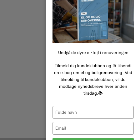
vidensniveau det kræver at
være de bedste i branchen.
Undgå de dyre el-fejl i renoveringen
Tilmeld dig kundeklubben og få tilsendt
en e‑bog om el og boligrenovering. Ved
tilmelding til kundeklubben, vil du
modtage nyhedsbreve hver anden
tirsdag.📚
Type
your
name
Type
your
email