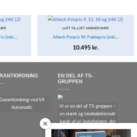
UMPE
LUFT TIL LUFT VARMEPUMPE
 (inkl....
Altech Polaris 9K Pakkepris (inkl....
10.495
kr.
RANTIORDNING
EN DEL AF TS-
GRUPPEN
Garantiordning ved VS
Vi er en del af TS-gruppen –
Automatic
en stærk og landsdækkende
kæde af el-installatører, der
er opdaterede med den sidste
nye teknologi og det høje