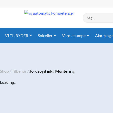
Gå
til
indholdet
Search
...
VI TILBYDER
Solceller
Varmepumpe
Alarm og 
Shop
/
Tilbehør
/
Jordspyd inkl. Montering
Loading...