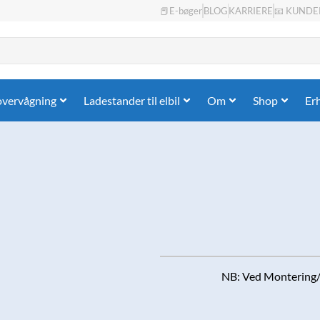
📕E-bøger
BLOG
KARRIERE
📧 KUNDE
overvågning
Ladestander til elbil
Om
Shop
Er
NB: Ved Montering/k