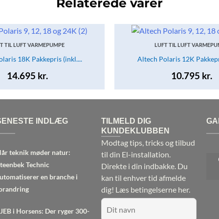
Relaterede varer
T TIL LUFT VARMEPUMPE
LUFT TIL LUFT VARMEP
laris 18K Pakkepris (inkl....
Altech Polaris 12K Pakkepris
14.695
kr.
10.795
kr.
SENESTE INDLÆG
TILMELD DIG
GA
KUNDEKLUBBEN
Modtag tips, tricks og tilbud
år teknik møder natur:
til din El-installation.
teenbek Technic
Direkte i din indbakke. Du
utomatiserer en branche i
kan til enhver tid afmelde
orandring
dig!
Læs betingelserne her.
JEB i Horsens: Der ryger 300-