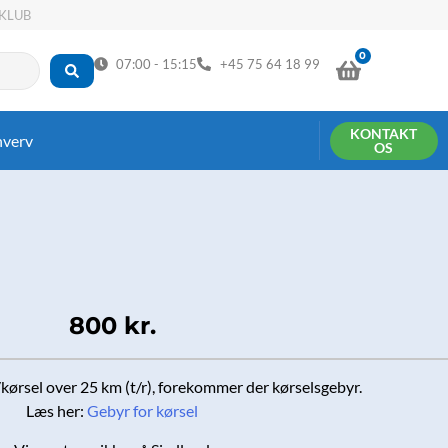
KLUB
0
KURV
07:00 - 15:15
+45 75 64 18 99
KONTAKT
hverv
OS
800
kr.
ørsel over 25 km (t/r), forekommer der kørselsgebyr.
Læs her:
Gebyr for kørsel