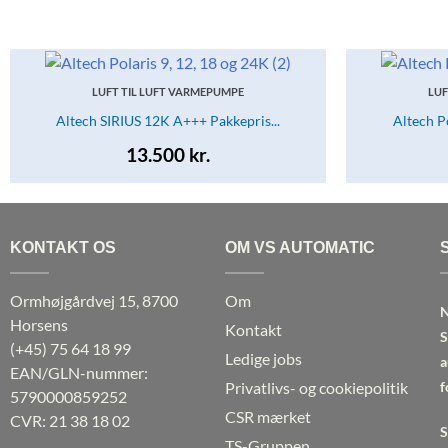
LUFT TIL LUFT VARMEPUMPE
LUF
Altech SIRIUS 12K A+++ Pakkepris...
Altech Po
13.500
kr.
KONTAKT OS
OM VS AUTOMATIC
Ormhøjgårdvej 15, 8700
Om
N
Horsens
Kontakt
S
(+45)
75 64 18 99
Ledige jobs
a
EAN/GLN-nummer:
Privatlivs- og cookiepolitik
f
5790000859252
CSR mærket
CVR: 21 38 18 02
S
TS-Gruppen