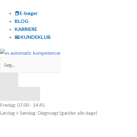
Gå
Search
Ekstra
til
...
kølerør
📕E-bøger
indholdet
antal
BLOG
KARRIERE
📧 KUNDEKLUB
Resultater
Fredag: 07.00 - 14.45.
Lørdag + Søndag: Døgnvagt (gælder alle dage)