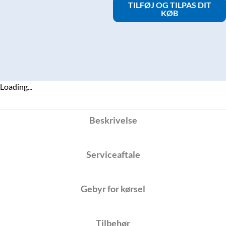
TILFØJ OG TILPAS DIT
71
KØB
Vægmodel
m.WiFi
Pakkepris
(inkl.
std.
installation)
Loading...
antal
Beskrivelse
Serviceaftale
Gebyr for kørsel
Tilbehør