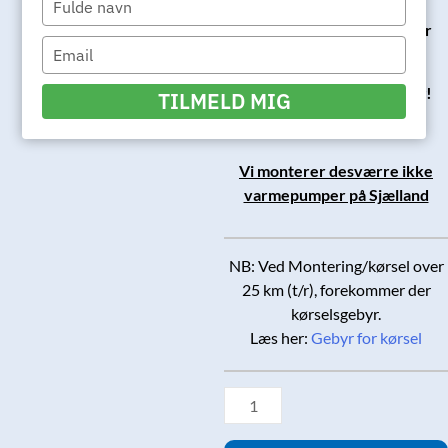
your
tlf: 75 64 18 99 og tast 4 for
name
Type
varmepumper.
your
email
Vi står klar til at hjælpe dig!
TILMELD MIG
Vi monterer desværre ikke
varmepumper på Sjælland
NB: Ved Montering/kørsel over
25 km (t/r), forekommer der
kørselsgebyr.
Læs her:
Gebyr for kørsel
Daikin
varmepumpe
Perfera