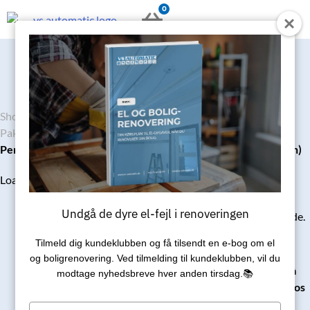
Gå
0
KURV
til
indholdet
Shop
/
Luft til luft varmepumpe
/
Luft til luft varmepumpe
Pakkepris
/
Luft til luft varmepumpe
/
Daikin varmepumpe
Perfera 71 Vægmodel m.WiFi Pakkepris (inkl. std. installation)
29.895
kr.
Loading...
Daikin Perfera 71 er en
Undgå de dyre el-fejl i renoveringen
varmepumpe på øverste hylde.
Tilmeld dig kundeklubben og få tilsendt en e‑bog om el
og boligrenovering. Ved tilmelding til kundeklubben, vil du
Bestil nemt direkte her på
modtage nyhedsbreve hver anden tirsdag.📚
hjemmesiden – eller ring til os
på
Type