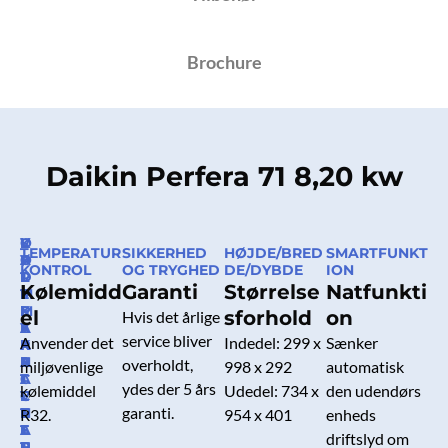
Brochure
Daikin Perfera 71 8,20 kw
O
V
K
L
TEMPERATUR
SIKKERHED
HØJDE/BRED
SMARTFUNKT
P
A
Ø
Y
KONTROL
OG TRYGHED
DE/DYBDE
ION
T
R
L
D
Kølemidd
Garanti
Størrelse
Natfunkti
I
M
E
T
M
E
K
R
el
sforhold
on
Hvis det årlige
E
K
A
Y
service bliver
Anvender det
Indedel: 299 x
Sænker
R
A
P
K
E
P
A
N
overholdt,
miljøvenlige
998 x 292
automatisk
T
A
C
I
ydes der 5 års
kølemiddel
Udedel: 734 x
den udendørs
E
C
I
V
garanti.
N
I
T
E
R32.
954 x 401
enheds
E
T
E
A
driftslyd om
R
E
T
U