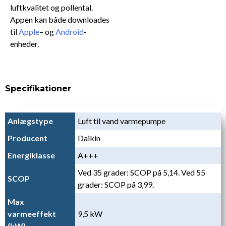
luftkvalitet og pollental.
Appen kan både downloades
til
Apple
– og
Android
-
enheder.
Specifikationer
Anlægstype
Luft til vand varmepumpe
Producent
Daikin
Energiklasse
A+++
Ved 35 grader: SCOP på 5,14. Ved 55
SCOP
grader: SCOP på 3,99.
Max
varmeeffekt
9,5 kW
(kW)