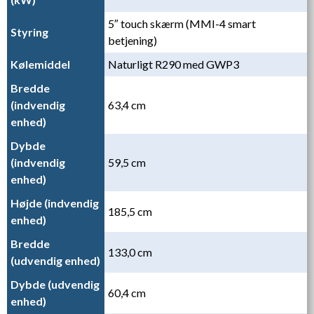
5″ touch skærm (MMI-4 smart
Styring
betjening)
Kølemiddel
Naturligt R290 med GWP3
Bredde
(indvendig
63,4 cm
enhed)
Dybde
(indvendig
59,5 cm
enhed)
Højde (indvendig
185,5 cm
enhed)
Bredde
133,0 cm
(udvendig enhed)
Dybde (udvendig
60,4 cm
enhed)