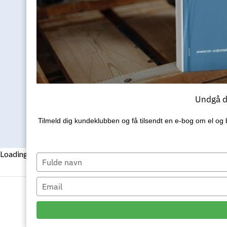
Daikin
Altherma
4
TILFØJ OG TILPAS DIT
H
KØB
F
9,5kW
230
Undgå de
liter
(inkl.
Tilmeld dig kundeklubben og få tilsendt en e‑bog om el og 
std.
montering)
Loading...
antal
Type
your
name
Type
Beskrivelse
your
email
Gebyr for kørsel