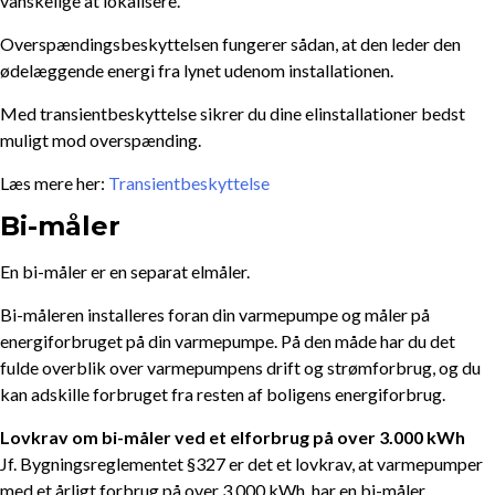
vanskelige at lokalisere.
Overspændingsbeskyttelsen fungerer sådan, at den leder den
ødelæggende energi fra lynet udenom installationen.
Med transientbeskyttelse sikrer du dine elinstallationer bedst
muligt mod overspænding.
Læs mere her:
Transientbeskyttelse
Bi-måler
En bi-måler er en separat elmåler.
Bi-måleren installeres foran din varmepumpe og måler på
energiforbruget på din varmepumpe. På den måde har du det
fulde overblik over varmepumpens drift og strømforbrug, og du
kan adskille forbruget fra resten af boligens energiforbrug.
Lovkrav om bi-måler ved et elforbrug på over 3.000 kWh
Jf. Bygningsreglementet §327 er det et lovkrav, at varmepumper
med et årligt forbrug på over 3.000 kWh, har en bi-måler