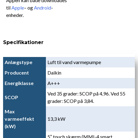
Appen kan både downloades
til
Apple
– og
Android
-
enheder.
Specifikationer
Anlægstype
Luft til vand varmepumpe
Producent
Daikin
Energiklasse
A+++
Ved 35 grader: SCOP på 4,96. Ved 55
SCOP
grader: SCOP på 3,84.
Max
varmeeffekt
13,3 kW
(kW)
5″ touch skærm (MMI-4 smart