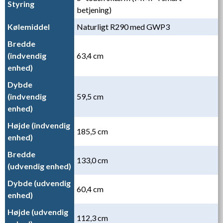
Styring
betjening)
Kølemiddel
Naturligt R290 med GWP3
Bredde
(indvendig
63,4 cm
enhed)
Dybde
(indvendig
59,5 cm
enhed)
Højde (indvendig
185,5 cm
enhed)
Bredde
133,0 cm
(udvendig enhed)
Dybde (udvendig
60,4 cm
enhed)
Højde (udvendig
112,3 cm