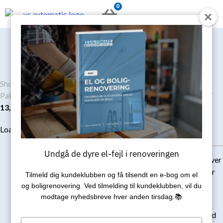
Gå
0
KURV
til
indholdet
Shop
/
Luft til vand varmepumpe
/
Luft til vand varmepumpe
Pakkepris
/
Luft til vand varmepumpe
/
Daikin Altherma 4 H F
13,3kW 230 liter (inkl. std. montering)
127.550
kr.
Loading...
Undgå de dyre el-fejl i renoveringen
NB: Ved Montering/kørsel over
25 km (t/r), forekommer der
Tilmeld dig kundeklubben og få tilsendt en e‑bog om el
kørselsgebyr.
og boligrenovering. Ved tilmelding til kundeklubben, vil du
Læs her:
Gebyr for kørsel
modtage nyhedsbreve hver anden tirsdag.📚
Vi monterer
ikke
på Sjælland
Type