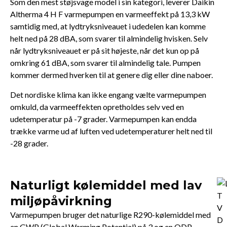
Som den mest støjsvage model i sin kategori, leverer Daikin
Altherma 4 H F varmepumpen en varmeeffekt på 13,3 kW
samtidig med, at lydtryksniveauet i udedelen kan komme
helt ned på 28 dBA, som svarer til almindelig hvisken. Selv
når lydtryksniveauet er på sit højeste, når det kun op på
omkring 61 dBA, som svarer til almindelig tale. Pumpen
kommer dermed hverken til at genere dig eller dine naboer.
Det nordiske klima kan ikke engang vælte varmepumpen
omkuld, da varmeeffekten opretholdes selv ved en
udetemperatur på -7 grader. Varmepumpen kan endda
trække varme ud af luften ved udetemperaturer helt ned til
-28 grader.
Naturligt kølemiddel med lav
miljøpåvirkning
Varmepumpen bruger det naturlige R290-kølemiddel med
en GWP (Global Warming Potential) på 3 og en ODP