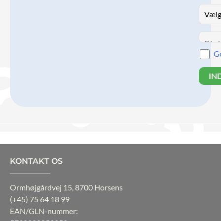
Go
KONTAKT OS
Ormhøjgårdvej 15, 8700 Horsens
(+45)
75 64 18 99
EAN/GLN-nummer: