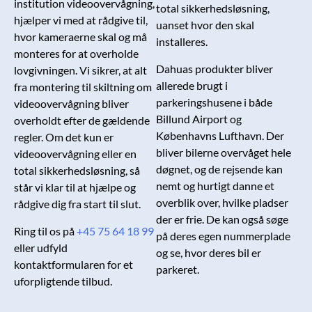
institution videoovervågning,
total sikkerhedsløsning,
hjælper vi med at rådgive til,
uanset hvor den skal
hvor kameraerne skal og må
installeres.
monteres for at overholde
Dahuas produkter bliver
lovgivningen. Vi sikrer, at alt
allerede brugt i
fra montering til skiltning om
parkeringshusene i både
videoovervågning bliver
Billund Airport og
overholdt efter de gældende
Københavns Lufthavn. Der
regler. Om det kun er
bliver bilerne overvåget hele
videoovervågning eller en
døgnet, og de rejsende kan
total sikkerhedsløsning, så
nemt og hurtigt danne et
står vi klar til at hjælpe og
overblik over, hvilke pladser
rådgive dig fra start til slut.
der er frie. De kan også søge
Ring til os på
+45 75 64 18 99
på deres egen nummerplade
eller udfyld
og se, hvor deres bil er
kontaktformularen for et
parkeret.
uforpligtende tilbud.