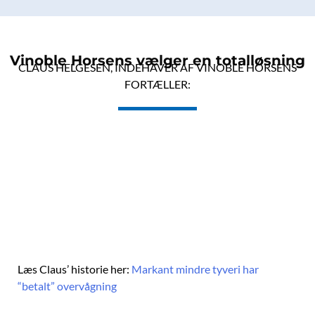
Vinoble Horsens vælger en totalløsning
CLAUS HELGESEN, INDEHAVER AF VINOBLE HORSENS
FORTÆLLER:
Læs Claus’ historie her:
Markant mindre tyveri har
“betalt” overvågning