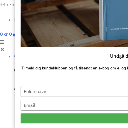
+45 75 64 18 99
+45 75 64 18 99
0
kr.
0
Kurv
Undgå de
VI TILBYDER
Tilmeld dig kundeklubben og få tilsendt en e‑bog om el og 
Vi tilbyder (A - Å)
A
Type
your
name
Type
your
email