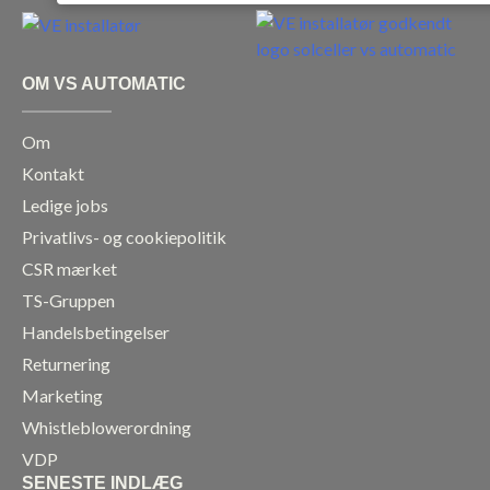
e
t
k
t
b
a
e
u
o
g
d
b
OM VS AUTOMATIC
o
r
i
e
k
a
n
Om
m
Kontakt
Ledige jobs
Privatlivs- og cookiepolitik
CSR mærket
TS-Gruppen
Handelsbetingelser
Returnering
Marketing
Whistleblowerordning
VDP
SENESTE INDLÆG