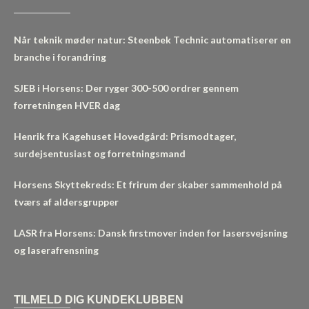
Når teknik møder natur: Steenbek Technic automatiserer en
branche i forandring
SJEB i Horsens: Der ryger 300-500 ordrer gennem
forretningen HVER dag
Henrik fra Kagehuset Hovedgård: Prismodtager,
surdejsentusiast og forretningsmand
Horsens Skyttekreds: Et frirum der skaber sammenhold på
tværs af aldersgrupper
LASR fra Horsens: Dansk firstmover inden for lasersvejsning
og laserafrensning
TILMELD DIG KUNDEKLUBBEN