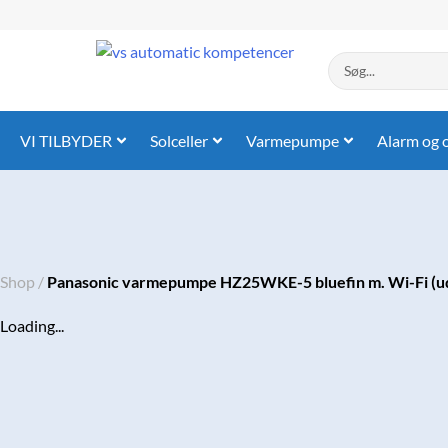
Gå
til
indholdet
Search
...
VI TILBYDER
Solceller
Varmepumpe
Alarm og 
Shop
/
Panasonic varmepumpe HZ25WKE-5 bluefin m. Wi-Fi (u
Loading...