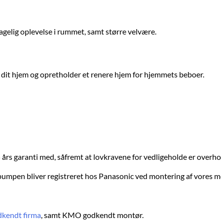
gelig oplevelse i rummet, samt større velvære.
i dit hjem og opretholder et renere hjem for hjemmets beboer.
s garanti med, såfremt at lovkravene for vedligeholde er overhol
pumpen bliver registreret hos Panasonic ved montering af vores m
kendt firma
, samt KMO godkendt montør.