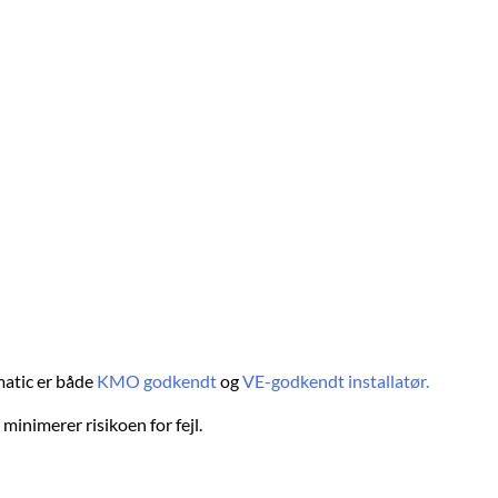
matic er både
KMO godkendt
og
VE-godkendt installatør.
inimerer risikoen for fejl.