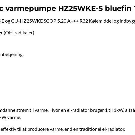
nic varmepumpe HZ25WKE-5 bluefin 
E og CU-HZ25WKE SCOP 5,20 A+++ R32 Kølemiddel og indbygge
r (OH-radikaler)
rnbetjening.
mdanne strøm til varme. Hvor en el-radiator bruger 1 til 1kW, al
.2W varme.
ektiv til at producere varme, end en traditionel el-radiator.