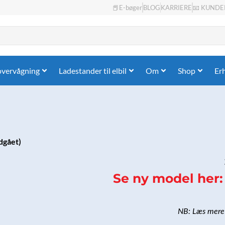
📕E-bøger
BLOG
KARRIERE
📧 KUNDE
overvågning
Ladestander til elbil
Om
Shop
Er
dgået)
Se ny model her:
NB: Læs mere