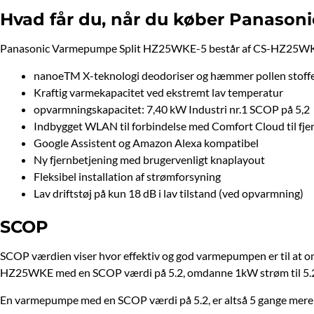
Hvad får du, når du køber Panaso
Panasonic Varmepumpe Split HZ25WKE-5 består af CS-HZ25WK
nanoeTM X-teknologi deodoriser og hæmmer pollen stoffe
Kraftig varmekapacitet ved ekstremt lav temperatur
opvarmningskapacitet: 7,40 kW Industri nr.1 SCOP på 5,2
Indbygget WLAN til forbindelse med Comfort Cloud til fje
Google Assistent og Amazon Alexa kompatibel
Ny fjernbetjening med brugervenligt knaplayout
Fleksibel installation af strømforsyning
Lav driftstøj på kun 18 dB i lav tilstand (ved opvarmning)
SCOP
SCOP værdien viser hvor effektiv og god varmepumpen er til at o
HZ25WKE med en SCOP værdi på 5.2, omdanne 1kW strøm til 5
En varmepumpe med en SCOP værdi på 5.2, er altså 5 gange mere eff