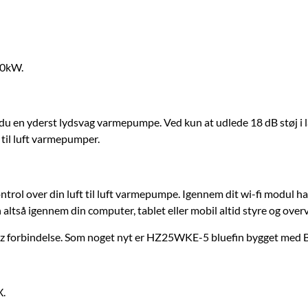
40kW.
år du en yderst lydsvag varmepumpe. Ved kun at udlede 18 dB støj 
 til luft varmepumper.
l over din luft til luft varmepumpe. Igennem dit wi-fi modul har
altså igennem din computer, tablet eller mobil altid styre og overv
 forbindelse. Som noget nyt er HZ25WKE-5 bluefin bygget med Bui
X.