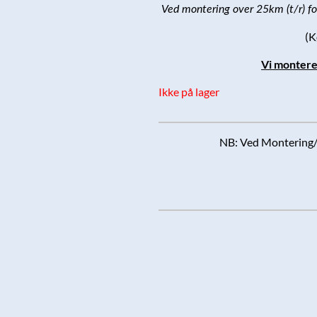
Ved montering over 25km (t/r) f
(K
Vi montere
Ikke på lager
NB: Ved Montering/k