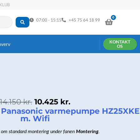
KLUB
0
KURV
07:00 - 15:15
+45 75 64 18 99
KONTAKT
hverv
OS
Den
Den
14.150
kr.
10.425
kr.
oprindelige
aktuelle
Panasonic varmepumpe HZ25XKE
pris
pris
m. Wifi
var:
er:
14.150 kr..
10.425 kr..
 om standard montering under fanen
Montering
.