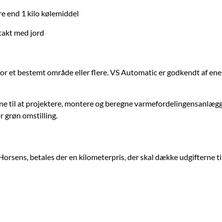
e end 1 kilo kølemiddel
takt med jord
for et bestemt område eller flere. VS Automatic er godkendt af ener
 til at projektere, montere og beregne varmefordelingensanlægget
r grøn omstilling.
rsens, betales der en kilometerpris, der skal dække udgifterne ti