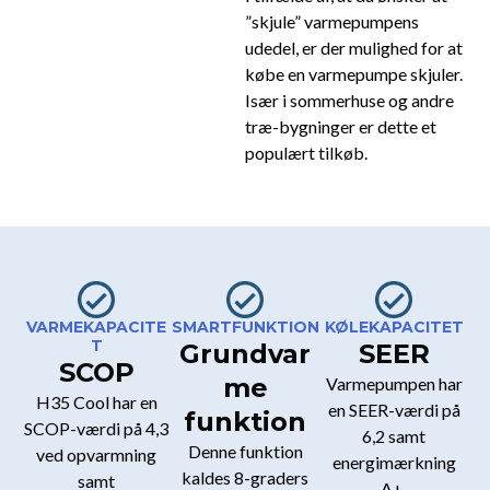
”skjule” varmepumpens
udedel, er der mulighed for at
købe en varmepumpe skjuler.
Især i sommerhuse og andre
træ-bygninger er dette et
populært tilkøb.
VARMEKAPACITE
SMARTFUNKTION
KØLEKAPACITET
T
Grundvar
SEER
SCOP
me
Varmepumpen har
H35 Cool har en
en SEER-værdi på
funktion
SCOP-værdi på 4,3
6,2 samt
Denne funktion
ved opvarmning
energimærkning
kaldes 8-graders
samt
A+.