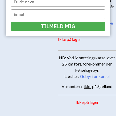
varmepumpen kørende om
your
natten, mens du og familien får
name
Type
en god nats søvn.
your
Bliv klogere på produktet:
Se
email
TILMELD MIG
indhold
Ikke på lager
NB: Ved Montering/kørsel over
25 km (t/r), forekommer der
kørselsgebyr.
Læs her:
Gebyr for kørsel
Vi monterer
ikke
på Sjælland
Ikke på lager