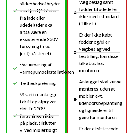
Vægbeslag samt
sikkerhedsafbryder
fødder til udedel er
med jord (1 Meter
ikke med i standard
fra inde eller
(Tilkøb)
udedel) (der skal
altså være en
Er der ikke købt
eksisterende 230V
fødder og/eller
forsyning (med
vægbeslag ved
jord) på stedet)
bestilling, kan disse
tilkøbes hos
Vacuumering af
montøren
varmepumpeinstallationen
Anlægget skal kunne
Tæthedsprøvning
monteres, uden at
Vi sætter anlægget
møbler, evt.
i drift og afprøver
udendørsbeplantning
det. Er 230V
og lignende er til
forsyningen ikke
gene for montøren
på plads, tilslutter
Er der eksisterende
vi ved midlertidigt