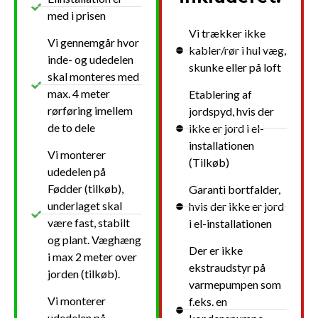
med i prisen
Vi trækker ikke
Vi gennemgår hvor
kabler/rør i hul væg,
inde- og udedelen
skunke eller på loft
skal monteres med
max. 4 meter
Etablering af
rørføring imellem
jordspyd, hvis der
de to dele
ikke er jord i el-
installationen
Vi monterer
(Tilkøb)
udedelen på
Fødder (tilkøb),
Garanti bortfalder,
underlaget skal
hvis der ikke er jord
være fast, stabilt
i el-installationen
og plant. Væghæng
Der er ikke
i max 2 meter over
ekstraudstyr på
jorden (tilkøb).
varmepumpen som
Vi monterer
f.eks. en
udedelen på