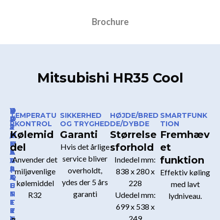
Brochure
Mitsubishi HR35 Cool
O
V
K
H
TEMPERATU
SIKKERHED
HØJDE/BRED
SMARTFUNK
P
A
Ø
Ø
RKONTROL
OG TRYGHED
DE/DYBDE
TION
T
R
L
J
Kølemid
Garanti
Størrelse
Fremhæv
I
M
E
/
M
E
K
L
del
sforhold
et
Hvis det årlige
E
K
A
A
service bliver
funktion
Anvender det
Indedel mm:
R
A
P
V
E
P
A
(
overholdt,
miljøvenlige
838 x 280 x
Effektiv køling
T
A
C
Q
ydes der 5 års
kølemiddel
228
med lavt
E
C
I
U
garanti
N
I
T
I
R32
Udedel mm:
lydniveau.
E
T
E
E
699 x 538 x
R
E
T
T
249
G
T
)