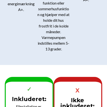
funktion eller
energimærkning
sommerhusfunktio
A+.
n og hjælper med at
holde dit hus
frostfrit i de kolde
måneder.
Varmepumpen
indstilles mellem 5-
13 grader.
✓
X
Inkluderet:
Ikke
inkluderet:
Elinstallation er