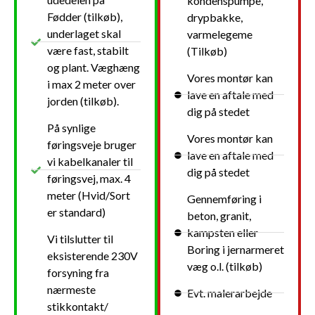
kondenspumpe,
Fødder (tilkøb),
drypbakke,
underlaget skal
varmelegeme
være fast, stabilt
(Tilkøb)
og plant. Væghæng
Vores montør kan
i max 2 meter over
lave en aftale med
jorden (tilkøb).
dig på stedet
På synlige
Vores montør kan
føringsveje bruger
lave en aftale med
vi kabelkanaler til
dig på stedet
føringsvej, max. 4
meter (Hvid/Sort
Gennemføring i
er standard)
beton, granit,
kampsten eller
Vi tilslutter til
Boring i jernarmeret
eksisterende 230V
væg o.l. (tilkøb)
forsyning fra
nærmeste
Evt. malerarbejde
stikkontakt/