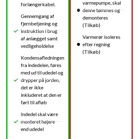
varmepumpe, skal
forlængerkabel.
denne tømmes og
Gennemgang af
demonteres
fjernbetjening og
(Tilkøb)
instruktion i brug
Varmerør isoleres
af anlægget samt
efter regning
vedligeholdelse
(Tilkøb)
Kondensafledningen
fra indedelen, føres
med ud til udedel og
drypper på jorden,
det er ikke
inkluderet at den er
ført til afløb
Indedel skal være
monteret højere
end udedel