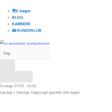
Gå
Search
til
...
📕E-bøger
indholdet
BLOG
KARRIERE
📧 KUNDEKLUB
Resultater
Fredag: 07.00 - 14.45.
Lørdag + Søndag: Døgnvagt (gælder alle dage)