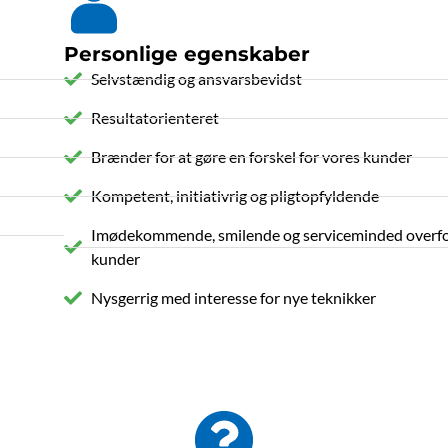
Personlige egenskaber
Selvstændig og ansvarsbevidst
Resultatorienteret
Brænder for at gøre en forskel for vores kunder
Kompetent, initiativrig og pligtopfyldende
Imødekommende, smilende og serviceminded overfo
kunder
Nysgerrig med interesse for nye teknikker