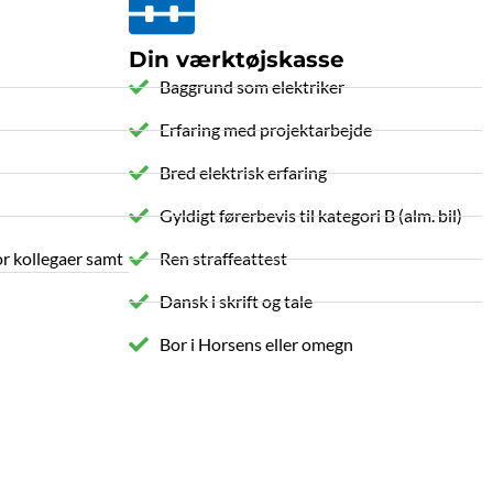
Din værktøjskasse
Baggrund som elektriker
Erfaring med projektarbejde
Bred elektrisk erfaring
Gyldigt førerbevis til kategori B (alm. bil)
r kollegaer samt
Ren straffeattest
Dansk i skrift og tale
Bor i Horsens eller omegn