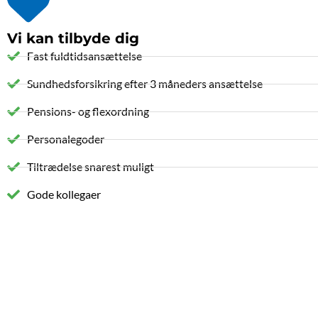
Vi kan tilbyde dig
Fast fuldtidsansættelse
Sundhedsforsikring efter 3 måneders ansættelse
Pensions- og flexordning
Personalegoder
Tiltrædelse snarest muligt
Gode kollegaer