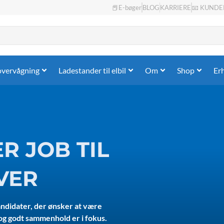
📕E-bøger
BLOG
KARRIERE
📧 KUNDE
overvågning
Ladestander til elbil
Om
Shop
Er
R JOB TIL
VER
andidater, der ønsker at være
 og godt sammenhold er i fokus.