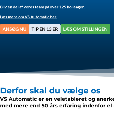
Bliv en del af vores team på over 125 kolleager.
Læs mere om VS Automatic her.
ANSØG NU
TIP EN 13'ER
LÆS OM STILLINGEN
Derfor skal du vælge os
VS Automatic er en veletableret og aner
med mere end 50 års erfaring indenfor el