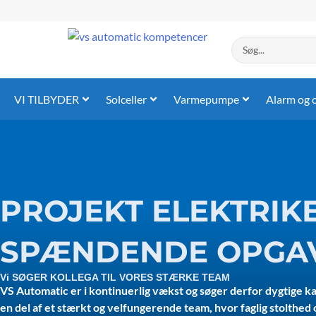
Gå
til
indholdet
Search
...
VI TILBYDER
Solceller
Varmepumpe
Alarm og 
PROJEKT ELEKTRIKE
SPÆNDENDE OPGA
Vi SØGER KOLLEGA TIL VORES STÆRKE TEAM
VS Automatic er i kontinuerlig vækst og søger derfor dygtige k
en del af et stærkt og velfungerende team, hvor faglig stolthed