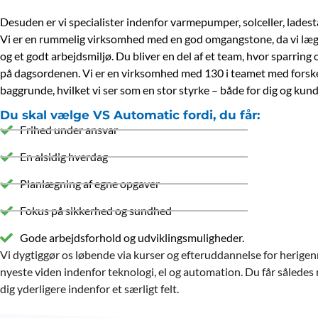
Desuden er vi specialister indenfor varmepumper, solceller, ladest
Vi er en rummelig virksomhed med en god omgangstone, da vi læg
og et godt arbejdsmiljø. Du bliver en del af et team, hvor sparrin
på dagsordenen. Vi er en virksomhed med 130 i teamet med fors
baggrunde, hvilket vi ser som en stor styrke – både for dig og kun
Du skal vælge VS Automatic fordi, du får:
Frihed under ansvar
En alsidig hverdag
Planlægning af egne opgaver
Fokus på sikkerhed og sundhed
Gode arbejdsforhold og udviklingsmuligheder.
Vi dygtiggør os løbende via kurser og efteruddannelse for herig
nyeste viden indenfor teknologi, el og automation. Du får således r
dig yderligere indenfor et særligt felt.