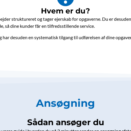
Hvem er du?
bejder struktureret og tager ejerskab for opgaverne. Du er desude
e, så dine kunder får en tilfredsstillende service.
 har desuden en systematisk tilgang til udførelsen af dine opgaver
Ansøgning
Sådan ansøger du
 vores guide i hvordan du på 2 minutter sender en ansøgning afst