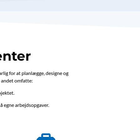
enter
arlig for at planlægge, designe og
t andet omfatte:
ojektet.
 på egne arbejdsopgaver.