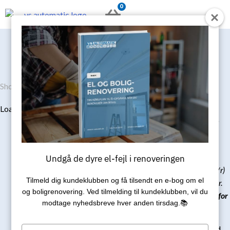
Gå
0
KURV
til
indholdet
Shop
/
Panasonic VZ9SKE varmepumpe m. Wi-Fi
20.650
kr.
Loading...
NB: Læs mere om standard
montering under fanen
Montering
.
Undgå de dyre el-fejl i renoveringen
Ved montering over 25km (t/r)
Tilmeld dig kundeklubben og få tilsendt en e‑bog om el
forekommer der kørselsgebyr.
og boligrenovering. Ved tilmelding til kundeklubben, vil du
Læs mere under fanen
Gebyr for
modtage nyhedsbreve hver anden tirsdag.📚
kørsel
(Kørsel bliver beregnet ved
Type