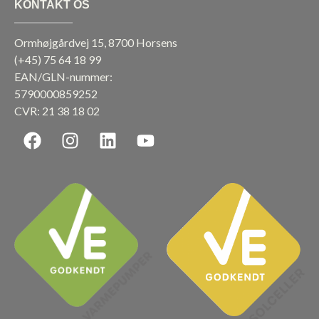
KONTAKT OS
Ormhøjgårdvej 15, 8700 Horsens
(+45)
75 64 18 99
EAN/GLN-nummer:
5790000859252
CVR: 21 38 18 02
F
I
L
Y
a
n
i
o
c
s
n
u
e
t
k
t
b
a
e
u
o
g
d
b
o
r
i
e
k
a
n
m