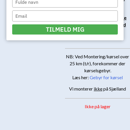
your
check out)
name
Type
Vi monterer desværre ikke
your
varmepumper på Sjælland
email
TILMELD MIG
Ikke på lager
NB: Ved Montering/kørsel over
25 km (t/r), forekommer der
kørselsgebyr.
Læs her:
Gebyr for kørsel
Vi monterer
ikke
på Sjælland
Ikke på lager