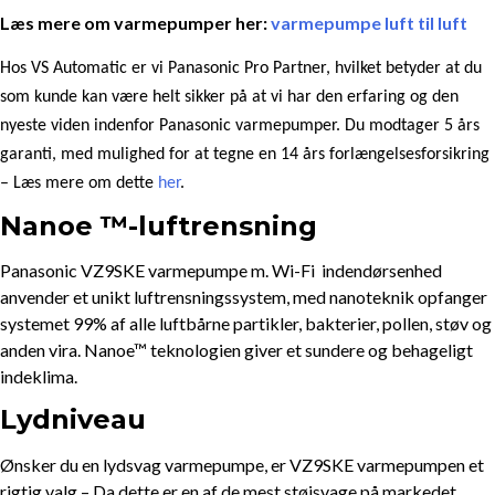
Læs mere om varmepumper her:
varmepumpe luft til luft
Hos VS Automatic er vi Panasonic Pro Partner, hvilket betyder at du
som kunde kan være helt sikker på at vi har den erfaring og den
nyeste viden indenfor Panasonic varmepumper. Du modtager 5 års
garanti, med mulighed for at tegne en 14 års forlængelsesforsikring
– Læs mere om dette
her
.
Nanoe
™-luftrensning
Panasonic VZ9SKE varmepumpe m. Wi-Fi indendørsenhed
anvender et unikt luftrensningssystem, med nanoteknik opfanger
systemet 99% af alle luftbårne partikler, bakterier, pollen, støv og
anden vira. Nanoe™ teknologien giver et sundere og behageligt
indeklima.
Lydniveau
Ønsker du en lydsvag varmepumpe, er VZ9SKE varmepumpen et
rigtig valg – Da dette er en af de mest støjsvage på markedet.