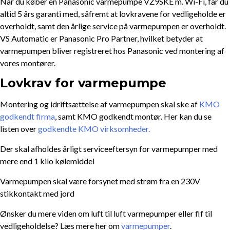
Når du køber en Panasonic varmepumpe VZ9SKE m. Wi-Fi, får du
altid 5 års garanti med, såfremt at lovkravene for vedligeholde er
overholdt, samt den årlige service på varmepumpen er overholdt.
VS Automatic er Panasonic Pro Partner, hvilket betyder at
varmepumpen bliver registreret hos Panasonic ved montering af
vores montører.
Lovkrav for varmepumpe
Montering og idriftsættelse af varmepumpen skal ske af
KMO
godkendt firma
, samt KMO godkendt montør. Her kan du se
listen over
godkendte KMO virksomheder.
Der skal afholdes årligt serviceeftersyn for varmepumper med
mere end 1 kilo kølemiddel
Varmepumpen skal være forsynet med strøm fra en 230V
stikkontakt med jord
Ønsker du mere viden om luft til luft varmepumper eller fif til
vedligeholdelse? Læs mere her om
varmepumper
.