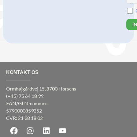
KONTAKT OS
Ormhøjgårdvej 15, 8700 Horsens
(+45)
75 64 18 99
EAN/GLN-nummer:
5790000859252
CVR: 21 38 18 02
F
I
L
Y
a
n
i
o