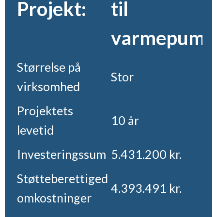
Projekt:
til
varmepump
Størrelse på
Stor
virksomhed
Projektets
10 år
levetid
Investeringssum
5.431.200 kr.
Støtteberettigede
4.393.491 kr.
omkostninger