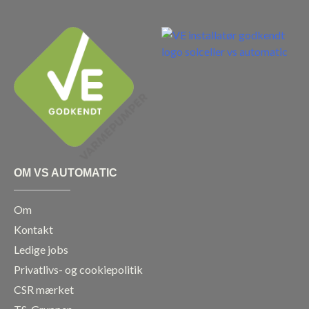
c
s
n
u
e
t
k
t
b
a
e
u
o
g
d
b
o
r
i
e
k
a
n
m
OM VS AUTOMATIC
Om
Kontakt
Ledige jobs
Privatlivs- og cookiepolitik
CSR mærket