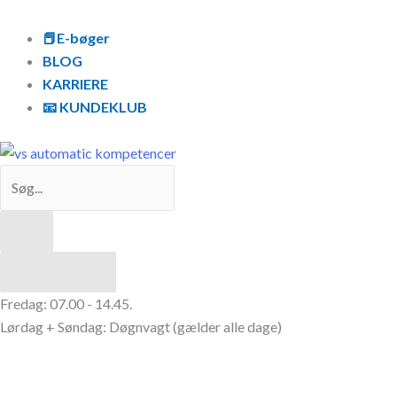
Gå
Search
til
...
📕E-bøger
indholdet
BLOG
KARRIERE
📧 KUNDEKLUB
Resultater
Fredag: 07.00 - 14.45.
Lørdag + Søndag: Døgnvagt (gælder alle dage)