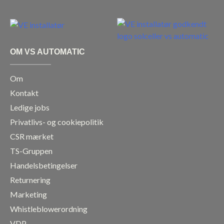
c
s
n
u
e
t
k
t
b
a
e
u
o
g
d
b
OM VS AUTOMATIC
o
r
i
e
k
a
n
Om
m
Kontakt
Ledige jobs
Privatlivs- og cookiepolitik
CSR mærket
TS-Gruppen
Handelsbetingelser
Returnering
Marketing
Whistleblowerordning
VDP