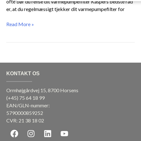
ofte bør du rense dit varmepumpefilter Kaspers bedste råd
er, at du regelmæssigt tjekker dit varmepumpefilter for
Read More »
KONTAKT OS
Ormhøjgårdvej 15, 8700 Horsens
(+45)
75 64 18 99
EAN/GLN-nummer:
5790000859252
CVR: 21 38 18 02
F
I
L
Y
a
n
i
o